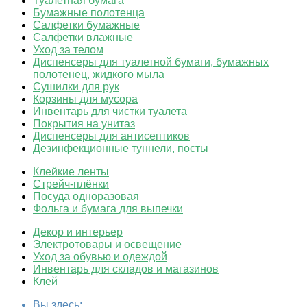
Туалетная бумага
Бумажные полотенца
Салфетки бумажные
Салфетки влажные
Уход за телом
Диспенсеры для туалетной бумаги, бумажных
полотенец, жидкого мыла
Сушилки для рук
Корзины для мусора
Инвентарь для чистки туалета
Покрытия на унитаз
Диспенсеры для антисептиков
Дезинфекционные туннели, посты
Клейкие ленты
Стрейч-плёнки
Посуда одноразовая
Фольга и бумага для выпечки
Декор и интерьер
Электротовары и освещение
Уход за обувью и одеждой
Инвентарь для складов и магазинов
Клей
Вы здесь: