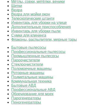
Мётлы, совки, метёлки, веники
Щетки
Ведра
Ведра для мойки окон
Телескопические штанги
Инвентарь для уборки на улице
Дополнительные приспособления
Инвентарь для уборки пыли
Сумки для клининга
Флаконы, распылители, мерные тары
Бытовые пылесосы
Профессиональные пылесосы
Промышленные пылесосы
Пароочистители
Стеклоочистители
Поломоечные машины
Роторные машины
Подметальные машины
Коммунальная техника
Бытовые АВД
Профессиональные АВД
Оборудование для моек
Парогенераторы
Пеногенераторы