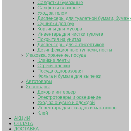
Салфетки бумажные
Салфетки влажные
Уход за телом
Диспенсеры для туалетной бумаги, бумаж
Сушилки для рук
Корзины для мусора
Инвентарь для чистки туалета
Покрытия на унитаз
Диспенсеры для антисептиков
Дезинфекционные туннели, посты
Упаковка, хранение, посуда
Клейкие ленты
Стрейч-плёнки
Посуда одноразовая
Фольга и бумага для выпечки
Автотовары
Хозтовары
Декор и интерьер
Электротовары и освещение
Уход за обувью и одеждой
Инвентарь для складов и магазинов
Клей
АКЦИИ
ОПЛАТА
ДОСТАВКА