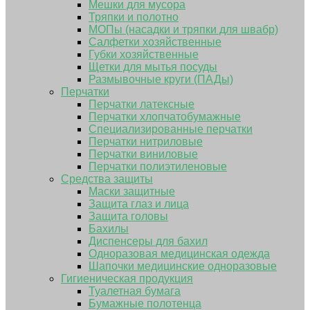
Мешки для мусора
Тряпки и полотно
МОПы (насадки и тряпки для швабр)
Салфетки хозяйственные
Губки хозяйственные
Щетки для мытья посуды
Размывочные круги (ПАДы)
Перчатки
Перчатки латексные
Перчатки хлопчатобумажные
Специализированные перчатки
Перчатки нитриловые
Перчатки виниловые
Перчатки полиэтиленовые
Средства защиты
Маски защитные
Защита глаз и лица
Защита головы
Бахилы
Диспенсеры для бахил
Одноразовая медицинская одежда
Шапочки медицинские одноразовые
Гигиеническая продукция
Туалетная бумага
Бумажные полотенца