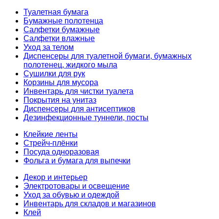
Туалетная бумага
Бумажные полотенца
Салфетки бумажные
Салфетки влажные
Уход за телом
Диспенсеры для туалетной бумаги, бумажных
полотенец, жидкого мыла
Сушилки для рук
Корзины для мусора
Инвентарь для чистки туалета
Покрытия на унитаз
Диспенсеры для антисептиков
Дезинфекционные туннели, посты
Клейкие ленты
Стрейч-плёнки
Посуда одноразовая
Фольга и бумага для выпечки
Декор и интерьер
Электротовары и освещение
Уход за обувью и одеждой
Инвентарь для складов и магазинов
Клей