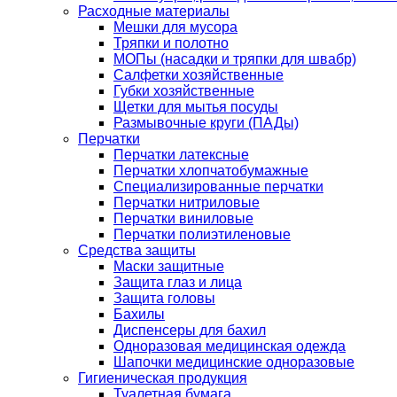
Расходные материалы
Мешки для мусора
Тряпки и полотно
МОПы (насадки и тряпки для швабр)
Салфетки хозяйственные
Губки хозяйственные
Щетки для мытья посуды
Размывочные круги (ПАДы)
Перчатки
Перчатки латексные
Перчатки хлопчатобумажные
Специализированные перчатки
Перчатки нитриловые
Перчатки виниловые
Перчатки полиэтиленовые
Средства защиты
Маски защитные
Защита глаз и лица
Защита головы
Бахилы
Диспенсеры для бахил
Одноразовая медицинская одежда
Шапочки медицинские одноразовые
Гигиеническая продукция
Туалетная бумага