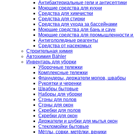
Антибактериальные гели и антисептики
Моющие средства для кухни
Средства для химчистки
Средства для стирки
Средства для ухода за бассейнами
Моющие средства для бань и саун
Моющие средства для промышленности и
Антигололедные реагенты
Средства от насекомых
Строительная химия
Автохимия Bähler
Инвентарь для уборки
Уборочные тележки
Комплексные тележки
Флаундеры, держатели мопов, швабры
Рукоятки и черенки
Швабры бытовые
Наборы для уборки
Сгоны для полов
Сгоны для окон
Скребки для полов
Скребки для окон
Держатели и шубки для мытья окон
Стекломойки бытовые
Мётлы, совки, метёлки, веники