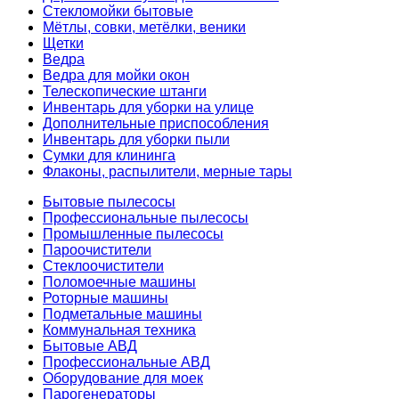
Стекломойки бытовые
Мётлы, совки, метёлки, веники
Щетки
Ведра
Ведра для мойки окон
Телескопические штанги
Инвентарь для уборки на улице
Дополнительные приспособления
Инвентарь для уборки пыли
Сумки для клининга
Флаконы, распылители, мерные тары
Бытовые пылесосы
Профессиональные пылесосы
Промышленные пылесосы
Пароочистители
Стеклоочистители
Поломоечные машины
Роторные машины
Подметальные машины
Коммунальная техника
Бытовые АВД
Профессиональные АВД
Оборудование для моек
Парогенераторы