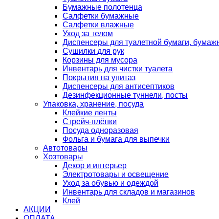
Бумажные полотенца
Салфетки бумажные
Салфетки влажные
Уход за телом
Диспенсеры для туалетной бумаги, бумаж
Сушилки для рук
Корзины для мусора
Инвентарь для чистки туалета
Покрытия на унитаз
Диспенсеры для антисептиков
Дезинфекционные туннели, посты
Упаковка, хранение, посуда
Клейкие ленты
Стрейч-плёнки
Посуда одноразовая
Фольга и бумага для выпечки
Автотовары
Хозтовары
Декор и интерьер
Электротовары и освещение
Уход за обувью и одеждой
Инвентарь для складов и магазинов
Клей
АКЦИИ
ОПЛАТА