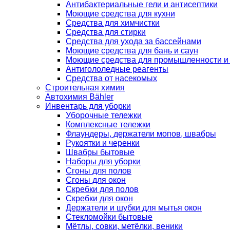
Антибактериальные гели и антисептики
Моющие средства для кухни
Средства для химчистки
Средства для стирки
Средства для ухода за бассейнами
Моющие средства для бань и саун
Моющие средства для промышленности и
Антигололедные реагенты
Средства от насекомых
Строительная химия
Автохимия Bähler
Инвентарь для уборки
Уборочные тележки
Комплексные тележки
Флаундеры, держатели мопов, швабры
Рукоятки и черенки
Швабры бытовые
Наборы для уборки
Сгоны для полов
Сгоны для окон
Скребки для полов
Скребки для окон
Держатели и шубки для мытья окон
Стекломойки бытовые
Мётлы, совки, метёлки, веники