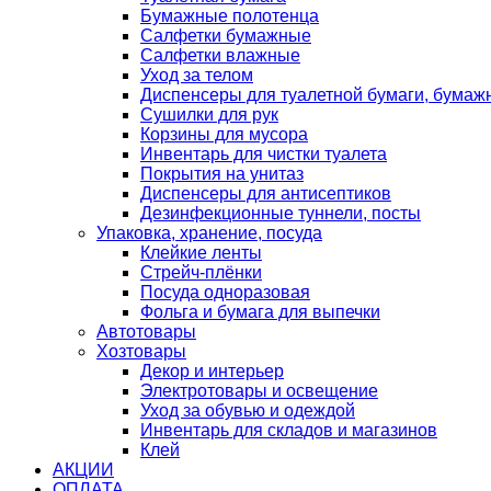
Бумажные полотенца
Салфетки бумажные
Салфетки влажные
Уход за телом
Диспенсеры для туалетной бумаги, бумаж
Сушилки для рук
Корзины для мусора
Инвентарь для чистки туалета
Покрытия на унитаз
Диспенсеры для антисептиков
Дезинфекционные туннели, посты
Упаковка, хранение, посуда
Клейкие ленты
Стрейч-плёнки
Посуда одноразовая
Фольга и бумага для выпечки
Автотовары
Хозтовары
Декор и интерьер
Электротовары и освещение
Уход за обувью и одеждой
Инвентарь для складов и магазинов
Клей
АКЦИИ
ОПЛАТА