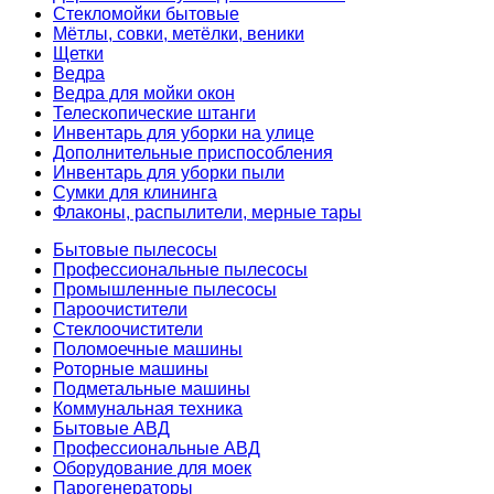
Стекломойки бытовые
Мётлы, совки, метёлки, веники
Щетки
Ведра
Ведра для мойки окон
Телескопические штанги
Инвентарь для уборки на улице
Дополнительные приспособления
Инвентарь для уборки пыли
Сумки для клининга
Флаконы, распылители, мерные тары
Бытовые пылесосы
Профессиональные пылесосы
Промышленные пылесосы
Пароочистители
Стеклоочистители
Поломоечные машины
Роторные машины
Подметальные машины
Коммунальная техника
Бытовые АВД
Профессиональные АВД
Оборудование для моек
Парогенераторы