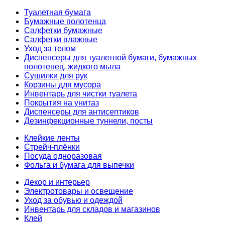
Туалетная бумага
Бумажные полотенца
Салфетки бумажные
Салфетки влажные
Уход за телом
Диспенсеры для туалетной бумаги, бумажных
полотенец, жидкого мыла
Сушилки для рук
Корзины для мусора
Инвентарь для чистки туалета
Покрытия на унитаз
Диспенсеры для антисептиков
Дезинфекционные туннели, посты
Клейкие ленты
Стрейч-плёнки
Посуда одноразовая
Фольга и бумага для выпечки
Декор и интерьер
Электротовары и освещение
Уход за обувью и одеждой
Инвентарь для складов и магазинов
Клей