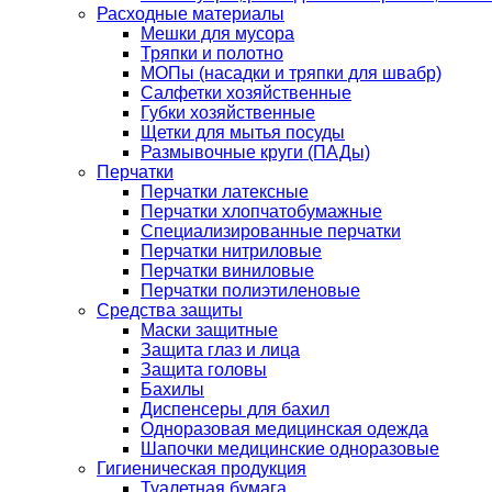
Расходные материалы
Мешки для мусора
Тряпки и полотно
МОПы (насадки и тряпки для швабр)
Салфетки хозяйственные
Губки хозяйственные
Щетки для мытья посуды
Размывочные круги (ПАДы)
Перчатки
Перчатки латексные
Перчатки хлопчатобумажные
Специализированные перчатки
Перчатки нитриловые
Перчатки виниловые
Перчатки полиэтиленовые
Средства защиты
Маски защитные
Защита глаз и лица
Защита головы
Бахилы
Диспенсеры для бахил
Одноразовая медицинская одежда
Шапочки медицинские одноразовые
Гигиеническая продукция
Туалетная бумага