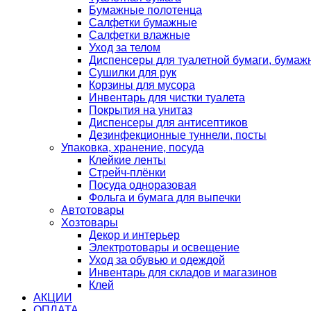
Бумажные полотенца
Салфетки бумажные
Салфетки влажные
Уход за телом
Диспенсеры для туалетной бумаги, бумаж
Сушилки для рук
Корзины для мусора
Инвентарь для чистки туалета
Покрытия на унитаз
Диспенсеры для антисептиков
Дезинфекционные туннели, посты
Упаковка, хранение, посуда
Клейкие ленты
Стрейч-плёнки
Посуда одноразовая
Фольга и бумага для выпечки
Автотовары
Хозтовары
Декор и интерьер
Электротовары и освещение
Уход за обувью и одеждой
Инвентарь для складов и магазинов
Клей
АКЦИИ
ОПЛАТА