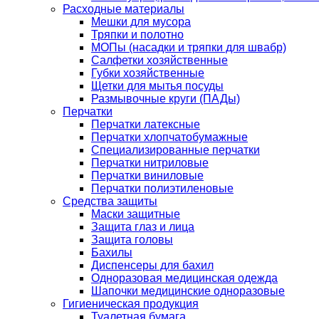
Расходные материалы
Мешки для мусора
Тряпки и полотно
МОПы (насадки и тряпки для швабр)
Салфетки хозяйственные
Губки хозяйственные
Щетки для мытья посуды
Размывочные круги (ПАДы)
Перчатки
Перчатки латексные
Перчатки хлопчатобумажные
Специализированные перчатки
Перчатки нитриловые
Перчатки виниловые
Перчатки полиэтиленовые
Средства защиты
Маски защитные
Защита глаз и лица
Защита головы
Бахилы
Диспенсеры для бахил
Одноразовая медицинская одежда
Шапочки медицинские одноразовые
Гигиеническая продукция
Туалетная бумага