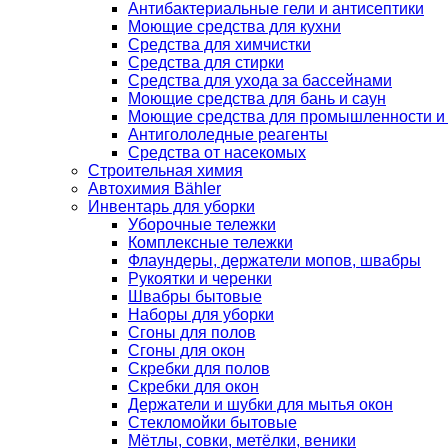
Антибактериальные гели и антисептики
Моющие средства для кухни
Средства для химчистки
Средства для стирки
Средства для ухода за бассейнами
Моющие средства для бань и саун
Моющие средства для промышленности и
Антигололедные реагенты
Средства от насекомых
Строительная химия
Автохимия Bähler
Инвентарь для уборки
Уборочные тележки
Комплексные тележки
Флаундеры, держатели мопов, швабры
Рукоятки и черенки
Швабры бытовые
Наборы для уборки
Сгоны для полов
Сгоны для окон
Скребки для полов
Скребки для окон
Держатели и шубки для мытья окон
Стекломойки бытовые
Мётлы, совки, метёлки, веники