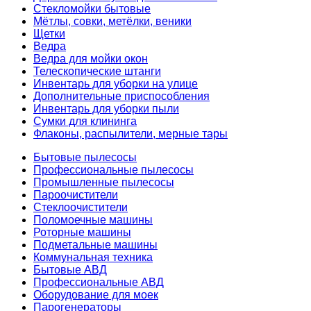
Стекломойки бытовые
Мётлы, совки, метёлки, веники
Щетки
Ведра
Ведра для мойки окон
Телескопические штанги
Инвентарь для уборки на улице
Дополнительные приспособления
Инвентарь для уборки пыли
Сумки для клининга
Флаконы, распылители, мерные тары
Бытовые пылесосы
Профессиональные пылесосы
Промышленные пылесосы
Пароочистители
Стеклоочистители
Поломоечные машины
Роторные машины
Подметальные машины
Коммунальная техника
Бытовые АВД
Профессиональные АВД
Оборудование для моек
Парогенераторы