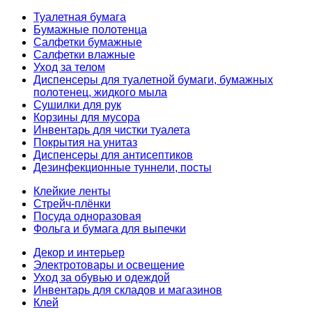
Туалетная бумага
Бумажные полотенца
Салфетки бумажные
Салфетки влажные
Уход за телом
Диспенсеры для туалетной бумаги, бумажных
полотенец, жидкого мыла
Сушилки для рук
Корзины для мусора
Инвентарь для чистки туалета
Покрытия на унитаз
Диспенсеры для антисептиков
Дезинфекционные туннели, посты
Клейкие ленты
Стрейч-плёнки
Посуда одноразовая
Фольга и бумага для выпечки
Декор и интерьер
Электротовары и освещение
Уход за обувью и одеждой
Инвентарь для складов и магазинов
Клей