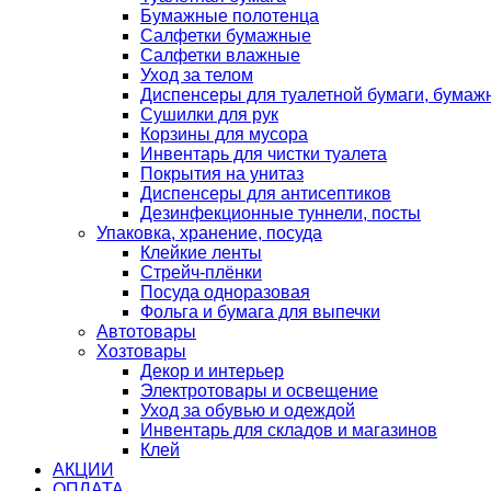
Бумажные полотенца
Салфетки бумажные
Салфетки влажные
Уход за телом
Диспенсеры для туалетной бумаги, бумаж
Сушилки для рук
Корзины для мусора
Инвентарь для чистки туалета
Покрытия на унитаз
Диспенсеры для антисептиков
Дезинфекционные туннели, посты
Упаковка, хранение, посуда
Клейкие ленты
Стрейч-плёнки
Посуда одноразовая
Фольга и бумага для выпечки
Автотовары
Хозтовары
Декор и интерьер
Электротовары и освещение
Уход за обувью и одеждой
Инвентарь для складов и магазинов
Клей
АКЦИИ
ОПЛАТА