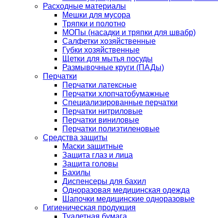
Расходные материалы
Мешки для мусора
Тряпки и полотно
МОПы (насадки и тряпки для швабр)
Салфетки хозяйственные
Губки хозяйственные
Щетки для мытья посуды
Размывочные круги (ПАДы)
Перчатки
Перчатки латексные
Перчатки хлопчатобумажные
Специализированные перчатки
Перчатки нитриловые
Перчатки виниловые
Перчатки полиэтиленовые
Средства защиты
Маски защитные
Защита глаз и лица
Защита головы
Бахилы
Диспенсеры для бахил
Одноразовая медицинская одежда
Шапочки медицинские одноразовые
Гигиеническая продукция
Туалетная бумага