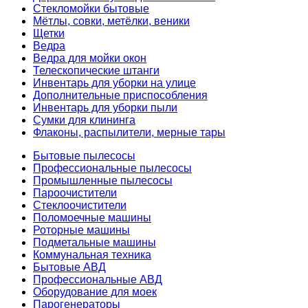
Стекломойки бытовые
Мётлы, совки, метёлки, веники
Щетки
Ведра
Ведра для мойки окон
Телескопические штанги
Инвентарь для уборки на улице
Дополнительные приспособления
Инвентарь для уборки пыли
Сумки для клининга
Флаконы, распылители, мерные тары
Бытовые пылесосы
Профессиональные пылесосы
Промышленные пылесосы
Пароочистители
Стеклоочистители
Поломоечные машины
Роторные машины
Подметальные машины
Коммунальная техника
Бытовые АВД
Профессиональные АВД
Оборудование для моек
Парогенераторы