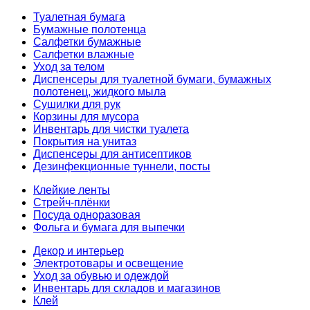
Туалетная бумага
Бумажные полотенца
Салфетки бумажные
Салфетки влажные
Уход за телом
Диспенсеры для туалетной бумаги, бумажных
полотенец, жидкого мыла
Сушилки для рук
Корзины для мусора
Инвентарь для чистки туалета
Покрытия на унитаз
Диспенсеры для антисептиков
Дезинфекционные туннели, посты
Клейкие ленты
Стрейч-плёнки
Посуда одноразовая
Фольга и бумага для выпечки
Декор и интерьер
Электротовары и освещение
Уход за обувью и одеждой
Инвентарь для складов и магазинов
Клей