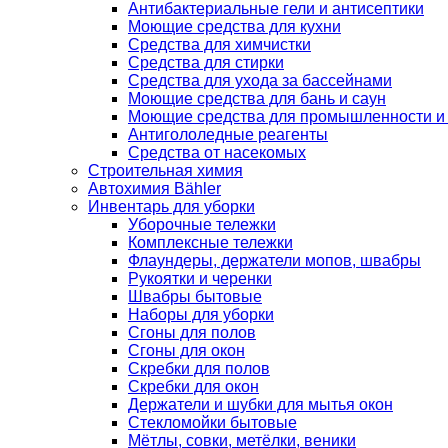
Антибактериальные гели и антисептики
Моющие средства для кухни
Средства для химчистки
Средства для стирки
Средства для ухода за бассейнами
Моющие средства для бань и саун
Моющие средства для промышленности и
Антигололедные реагенты
Средства от насекомых
Строительная химия
Автохимия Bähler
Инвентарь для уборки
Уборочные тележки
Комплексные тележки
Флаундеры, держатели мопов, швабры
Рукоятки и черенки
Швабры бытовые
Наборы для уборки
Сгоны для полов
Сгоны для окон
Скребки для полов
Скребки для окон
Держатели и шубки для мытья окон
Стекломойки бытовые
Мётлы, совки, метёлки, веники