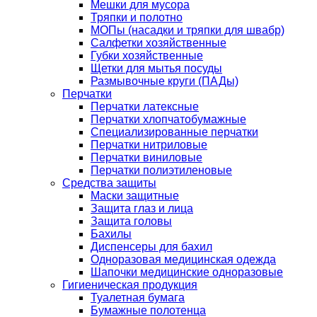
Мешки для мусора
Тряпки и полотно
МОПы (насадки и тряпки для швабр)
Салфетки хозяйственные
Губки хозяйственные
Щетки для мытья посуды
Размывочные круги (ПАДы)
Перчатки
Перчатки латексные
Перчатки хлопчатобумажные
Специализированные перчатки
Перчатки нитриловые
Перчатки виниловые
Перчатки полиэтиленовые
Средства защиты
Маски защитные
Защита глаз и лица
Защита головы
Бахилы
Диспенсеры для бахил
Одноразовая медицинская одежда
Шапочки медицинские одноразовые
Гигиеническая продукция
Туалетная бумага
Бумажные полотенца