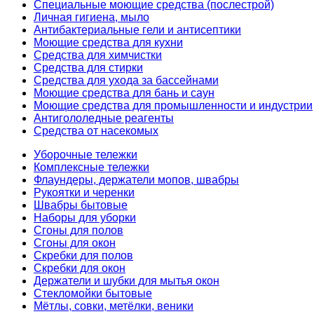
Специальные моющие средства (послестрой)
Личная гигиена, мыло
Антибактериальные гели и антисептики
Моющие средства для кухни
Средства для химчистки
Средства для стирки
Средства для ухода за бассейнами
Моющие средства для бань и саун
Моющие средства для промышленности и индустрии
Антигололедные реагенты
Средства от насекомых
Уборочные тележки
Комплексные тележки
Флаундеры, держатели мопов, швабры
Рукоятки и черенки
Швабры бытовые
Наборы для уборки
Сгоны для полов
Сгоны для окон
Скребки для полов
Скребки для окон
Держатели и шубки для мытья окон
Стекломойки бытовые
Мётлы, совки, метёлки, веники