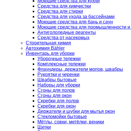
Моющие средства для кухни
Средства для химчистки
Средства для стирки
Средства для ухода за бассейнами
Моющие средства для бань и саун
Моющие средства для промышленности и
Антигололедные реагенты
Средства от насекомых
Строительная химия
Автохимия Bähler
Инвентарь для уборки
Уборочные тележки
Комплексные тележки
Флаундеры, держатели мопов, швабры
Рукоятки и черенки
Швабры бытовые
Наборы для уборки
Сгоны для полов
Сгоны для окон
Скребки для полов
Скребки для окон
Держатели и шубки для мытья окон
Стекломойки бытовые
Мётлы, совки, метёлки, веники
Щетки