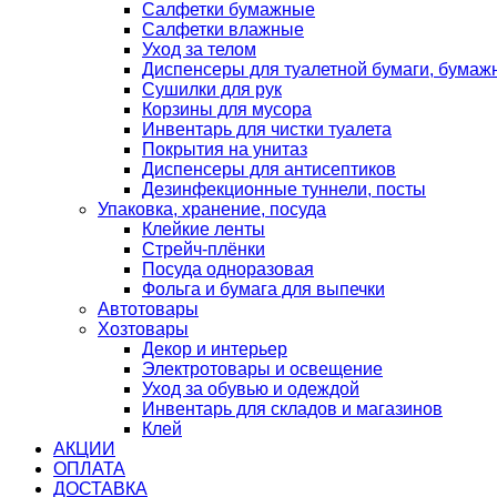
Салфетки бумажные
Салфетки влажные
Уход за телом
Диспенсеры для туалетной бумаги, бумаж
Сушилки для рук
Корзины для мусора
Инвентарь для чистки туалета
Покрытия на унитаз
Диспенсеры для антисептиков
Дезинфекционные туннели, посты
Упаковка, хранение, посуда
Клейкие ленты
Стрейч-плёнки
Посуда одноразовая
Фольга и бумага для выпечки
Автотовары
Хозтовары
Декор и интерьер
Электротовары и освещение
Уход за обувью и одеждой
Инвентарь для складов и магазинов
Клей
АКЦИИ
ОПЛАТА
ДОСТАВКА