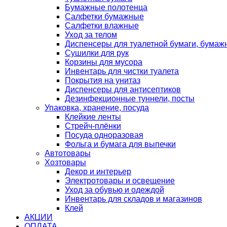
Бумажные полотенца
Салфетки бумажные
Салфетки влажные
Уход за телом
Диспенсеры для туалетной бумаги, бумаж
Сушилки для рук
Корзины для мусора
Инвентарь для чистки туалета
Покрытия на унитаз
Диспенсеры для антисептиков
Дезинфекционные туннели, посты
Упаковка, хранение, посуда
Клейкие ленты
Стрейч-плёнки
Посуда одноразовая
Фольга и бумага для выпечки
Автотовары
Хозтовары
Декор и интерьер
Электротовары и освещение
Уход за обувью и одеждой
Инвентарь для складов и магазинов
Клей
АКЦИИ
ОПЛАТА