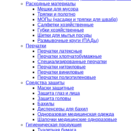
Расходные материалы
Мешки для мусора
Тряпки и полотно
МОПы (насадки и тряпки для швабр)
Салфетки хозяйственные
Губки хозяйственные
Щетки для мытья посуды
Размывочные круги (ПАДы)
Перчатки
Перчатки латексные
Перчатки хлопчатобумажные
Специализированные перчатки
Перчатки нитриловые
Перчатки виниловые
Перчатки полиэтиленовые
Средства защиты
Маски защитные
Защита глаз и лица
Защита головы
Бахилы
Диспенсеры для бахил
Одноразовая медицинская одежда
Шапочки медицинские одноразовые
Гигиеническая продукция
Туалетная бумага