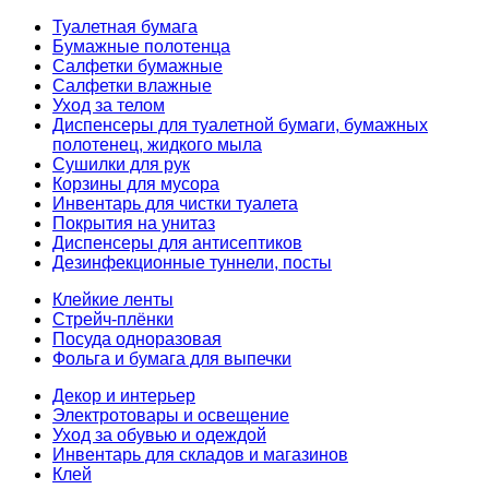
Туалетная бумага
Бумажные полотенца
Салфетки бумажные
Салфетки влажные
Уход за телом
Диспенсеры для туалетной бумаги, бумажных
полотенец, жидкого мыла
Сушилки для рук
Корзины для мусора
Инвентарь для чистки туалета
Покрытия на унитаз
Диспенсеры для антисептиков
Дезинфекционные туннели, посты
Клейкие ленты
Стрейч-плёнки
Посуда одноразовая
Фольга и бумага для выпечки
Декор и интерьер
Электротовары и освещение
Уход за обувью и одеждой
Инвентарь для складов и магазинов
Клей