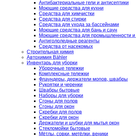
Антибактериальные гели и антисептики
Моющие средства для кухни
Средства для химчистки
Средства для стирки
Средства для ухода за бассейнами
Моющие средства для бань и саун
Моющие средства для промышленности и
Антигололедные реагенты
Средства от насекомых
Строительная химия
Автохимия Bähler
Инвентарь для уборки
Уборочные тележки
Комплексные тележки
Флаундеры, держатели мопов, швабры
Рукоятки и черенки
Швабры бытовые
Наборы для уборки
Сгоны для полов
Сгоны для окон
Скребки для полов
Скребки для окон
Держатели и шубки для мытья окон
Стекломойки бытовые
Мётлы, совки, метёлки, веники