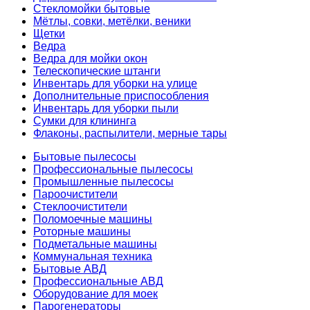
Стекломойки бытовые
Мётлы, совки, метёлки, веники
Щетки
Ведра
Ведра для мойки окон
Телескопические штанги
Инвентарь для уборки на улице
Дополнительные приспособления
Инвентарь для уборки пыли
Сумки для клининга
Флаконы, распылители, мерные тары
Бытовые пылесосы
Профессиональные пылесосы
Промышленные пылесосы
Пароочистители
Стеклоочистители
Поломоечные машины
Роторные машины
Подметальные машины
Коммунальная техника
Бытовые АВД
Профессиональные АВД
Оборудование для моек
Парогенераторы