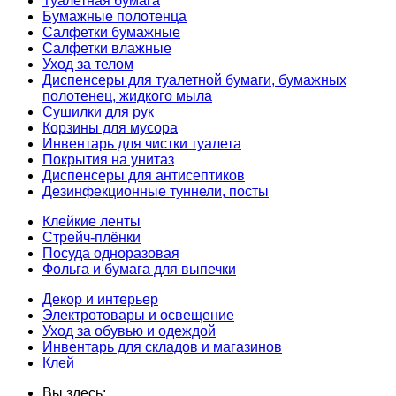
Туалетная бумага
Бумажные полотенца
Салфетки бумажные
Салфетки влажные
Уход за телом
Диспенсеры для туалетной бумаги, бумажных
полотенец, жидкого мыла
Сушилки для рук
Корзины для мусора
Инвентарь для чистки туалета
Покрытия на унитаз
Диспенсеры для антисептиков
Дезинфекционные туннели, посты
Клейкие ленты
Стрейч-плёнки
Посуда одноразовая
Фольга и бумага для выпечки
Декор и интерьер
Электротовары и освещение
Уход за обувью и одеждой
Инвентарь для складов и магазинов
Клей
Вы здесь: