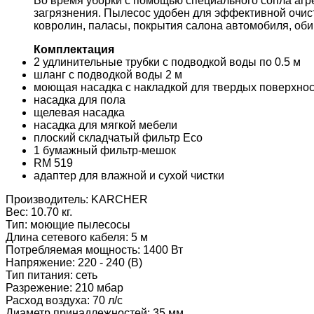
Во время уборки с помощью специального сопла аг
загрязнения. Пылесос удобен для эффективной очист
ковролин, паласы, покрытия салона автомобиля, об
Комплектация
2 удлинительные трубки с подводкой воды по 0.5 м
шланг с подводкой воды 2 м
моющая насадка с накладкой для твердых поверхно
насадка для пола
щелевая насадка
насадка для мягкой мебели
плоский складчатый фильтр Eco
1 бумажный фильтр-мешок
RM 519
адаптер для влажной и сухой чистки
Производитель:
KARCHER
Вес:
10.70 кг.
Тип
:
моющие пылесосы
Длина сетевого кабеля
:
5 м
Потребляемая мощность
:
1400 Вт
Напряжение
:
220 - 240 (В)
Тип питания
:
сеть
Разрежение
:
210 мбар
Расход воздуха
:
70 л/с
Диаметр принадлежностей
:
35 мм