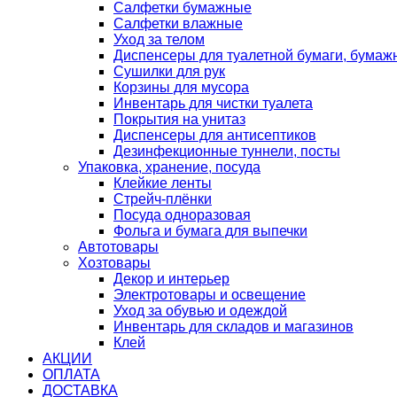
Салфетки бумажные
Салфетки влажные
Уход за телом
Диспенсеры для туалетной бумаги, бумаж
Сушилки для рук
Корзины для мусора
Инвентарь для чистки туалета
Покрытия на унитаз
Диспенсеры для антисептиков
Дезинфекционные туннели, посты
Упаковка, хранение, посуда
Клейкие ленты
Стрейч-плёнки
Посуда одноразовая
Фольга и бумага для выпечки
Автотовары
Хозтовары
Декор и интерьер
Электротовары и освещение
Уход за обувью и одеждой
Инвентарь для складов и магазинов
Клей
АКЦИИ
ОПЛАТА
ДОСТАВКА