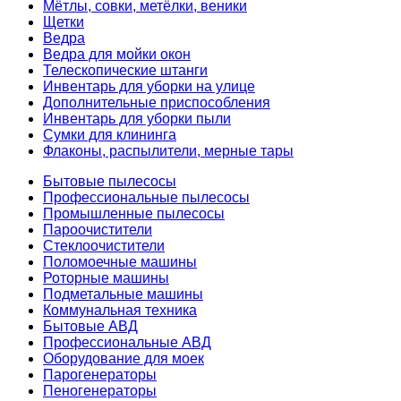
Мётлы, совки, метёлки, веники
Щетки
Ведра
Ведра для мойки окон
Телескопические штанги
Инвентарь для уборки на улице
Дополнительные приспособления
Инвентарь для уборки пыли
Сумки для клининга
Флаконы, распылители, мерные тары
Бытовые пылесосы
Профессиональные пылесосы
Промышленные пылесосы
Пароочистители
Стеклоочистители
Поломоечные машины
Роторные машины
Подметальные машины
Коммунальная техника
Бытовые АВД
Профессиональные АВД
Оборудование для моек
Парогенераторы
Пеногенераторы