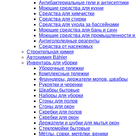
Антибактериальные гели и антисептики
Моющие средства для кухни
Средства для химчистки
Средства для стирки
Средства для ухода за бассейнами
Моющие средства для бань и саун
Моющие средства для промышленности и
Антигололедные реагенты
Средства от насекомых
Строительная химия
Автохимия Bähler
Инвентарь для уборки
Уборочные тележки
Комплексные тележки
Флаундеры, держатели мопов, швабры
Рукоятки и черенки
Швабры бытовые
Наборы для уборки
Сгоны для полов
Сгоны для окон
Скребки для полов
Скребки для окон
Держатели и шубки для мытья окон
Стекломойки бытовые
Мётлы, совки, метёлки, веники