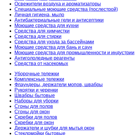
Освежители воздуха и ароматизаторы
Специальные моющие средства (послестрой)
Личная гигиена, мыло
Антибактериальные гели и антисептики
Моющие средства для кухни
Средства для химчистки
Средства для стирки
Средства для ухода за бассейнами
Моющие средства для бань и саун
Моющие средства для промышленности и индустрии
Антигололедные реагенты
Средства от насекомых
Уборочные тележки
Комплексные тележки
Флаундеры, держатели мопов, швабры
Рукоятки и черенки
Швабры бытовые
Наборы для уборки
Сгоны для полов
Сгоны для окон
Скребки для полов
Скребки для окон
Держатели и шубки для мытья окон
Стекломойки бытовые