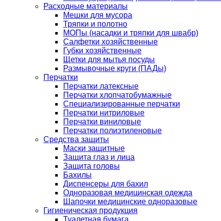
Расходные материалы
Мешки для мусора
Тряпки и полотно
МОПы (насадки и тряпки для швабр)
Салфетки хозяйственные
Губки хозяйственные
Щетки для мытья посуды
Размывочные круги (ПАДы)
Перчатки
Перчатки латексные
Перчатки хлопчатобумажные
Специализированные перчатки
Перчатки нитриловые
Перчатки виниловые
Перчатки полиэтиленовые
Средства защиты
Маски защитные
Защита глаз и лица
Защита головы
Бахилы
Диспенсеры для бахил
Одноразовая медицинская одежда
Шапочки медицинские одноразовые
Гигиеническая продукция
Туалетная бумага