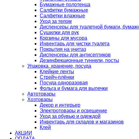
Бумажные полотенца
Салфетки бумажные
Салфетки влажные
Уход за телом
Диспенсеры для туалетной бумаги, бумаж
Сушилки для рук
Корзины для мусора
Инвентарь для чистки туалета
Покрытия на унитаз
Диспенсеры для антисептиков
Дезинфекционные туннели, посты
Упаковка, хранение, посуда
Клейкие ленты
Стрейч-плёнки
Посуда одноразовая
Фольга и бумага для выпечки
Автотовары
Хозтовары
Декор и интерьер
Электротовары и освещение
Уход за обувью и одеждой
Инвентарь для складов и магазинов
Клей
АКЦИИ
ОПЛАТА