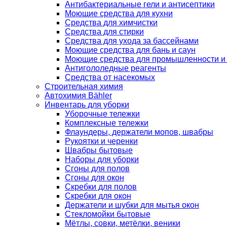
Антибактериальные гели и антисептики
Моющие средства для кухни
Средства для химчистки
Средства для стирки
Средства для ухода за бассейнами
Моющие средства для бань и саун
Моющие средства для промышленности и
Антигололедные реагенты
Средства от насекомых
Строительная химия
Автохимия Bähler
Инвентарь для уборки
Уборочные тележки
Комплексные тележки
Флаундеры, держатели мопов, швабры
Рукоятки и черенки
Швабры бытовые
Наборы для уборки
Сгоны для полов
Сгоны для окон
Скребки для полов
Скребки для окон
Держатели и шубки для мытья окон
Стекломойки бытовые
Мётлы, совки, метёлки, веники