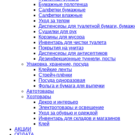
Бумажные полотенца
Салфетки бумажные
Салфетки влажные
Уход за телом
Диспенсеры для туалетной бумаги, бумаж
Сушилки для рук
Корзины для мусора
Инвентарь для чистки туалета
Покрытия на унитаз
Диспенсеры для антисептиков
Дезинфекционные туннели, посты
Упаковка, хранение, посуда
Клейкие ленты
Стрейч-плёнки
Посуда одноразовая
Фольга и бумага для выпечки
Автотовары
Хозтовары
Декор и интерьер
Электротовары и освещение
Уход за обувью и одеждой
Инвентарь для складов и магазинов
Клей
АКЦИИ
ОПЛАТА