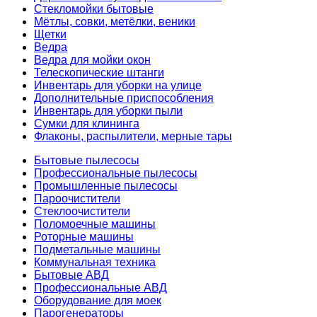
Стекломойки бытовые
Мётлы, совки, метёлки, веники
Щетки
Ведра
Ведра для мойки окон
Телескопические штанги
Инвентарь для уборки на улице
Дополнительные приспособления
Инвентарь для уборки пыли
Сумки для клининга
Флаконы, распылители, мерные тары
Бытовые пылесосы
Профессиональные пылесосы
Промышленные пылесосы
Пароочистители
Стеклоочистители
Поломоечные машины
Роторные машины
Подметальные машины
Коммунальная техника
Бытовые АВД
Профессиональные АВД
Оборудование для моек
Парогенераторы