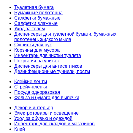
Туалетная бумага
Бумажные полотенца
Салфетки бумажные
Салфетки влажные
Уход за телом
Диспенсеры для туалетной бумаги, бумажных
полотенец, жидкого мыла
Сушилки для рук
Корзины для мусора
Инвентарь для чистки туалета
Покрытия на унитаз
Диспенсеры для антисептиков
Дезинфекционные туннели, посты
Клейкие ленты
Стрейч-плёнки
Посуда одноразовая
Фольга и бумага для выпечки
Декор и интерьер
Электротовары и освещение
Уход за обувью и одеждой
Инвентарь для складов и магазинов
Клей