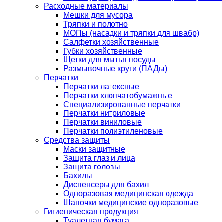
Расходные материалы
Мешки для мусора
Тряпки и полотно
МОПы (насадки и тряпки для швабр)
Салфетки хозяйственные
Губки хозяйственные
Щетки для мытья посуды
Размывочные круги (ПАДы)
Перчатки
Перчатки латексные
Перчатки хлопчатобумажные
Специализированные перчатки
Перчатки нитриловые
Перчатки виниловые
Перчатки полиэтиленовые
Средства защиты
Маски защитные
Защита глаз и лица
Защита головы
Бахилы
Диспенсеры для бахил
Одноразовая медицинская одежда
Шапочки медицинские одноразовые
Гигиеническая продукция
Туалетная бумага