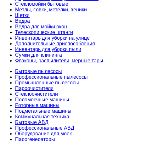
Стекломойки бытовые
Мётлы, совки, метёлки, веники
Щетки
Ведра
Ведра для мойки окон
Телескопические штанги
Инвентарь для уборки на улице
Дополнительные приспособления
Инвентарь для уборки пыли
Сумки для клининга
Флаконы, распылители, мерные тары
Бытовые пылесосы
Профессиональные пылесосы
Промышленные пылесосы
Пароочистители
Стеклоочистители
Поломоечные машины
Роторные машины
Подметальные машины
Коммунальная техника
Бытовые АВД
Профессиональные АВД
Оборудование для моек
Парогенераторы