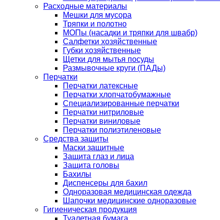
Расходные материалы
Мешки для мусора
Тряпки и полотно
МОПы (насадки и тряпки для швабр)
Салфетки хозяйственные
Губки хозяйственные
Щетки для мытья посуды
Размывочные круги (ПАДы)
Перчатки
Перчатки латексные
Перчатки хлопчатобумажные
Специализированные перчатки
Перчатки нитриловые
Перчатки виниловые
Перчатки полиэтиленовые
Средства защиты
Маски защитные
Защита глаз и лица
Защита головы
Бахилы
Диспенсеры для бахил
Одноразовая медицинская одежда
Шапочки медицинские одноразовые
Гигиеническая продукция
Туалетная бумага