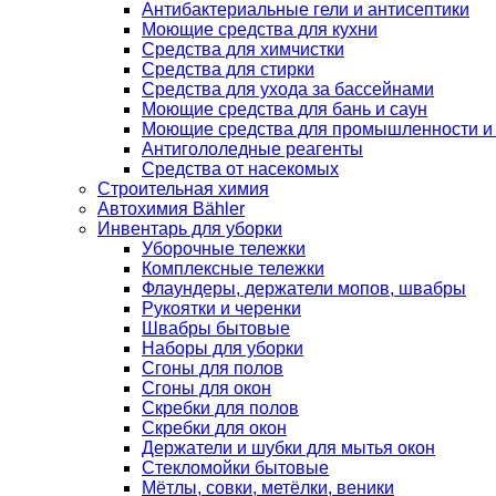
Антибактериальные гели и антисептики
Моющие средства для кухни
Средства для химчистки
Средства для стирки
Средства для ухода за бассейнами
Моющие средства для бань и саун
Моющие средства для промышленности и
Антигололедные реагенты
Средства от насекомых
Строительная химия
Автохимия Bähler
Инвентарь для уборки
Уборочные тележки
Комплексные тележки
Флаундеры, держатели мопов, швабры
Рукоятки и черенки
Швабры бытовые
Наборы для уборки
Сгоны для полов
Сгоны для окон
Скребки для полов
Скребки для окон
Держатели и шубки для мытья окон
Стекломойки бытовые
Мётлы, совки, метёлки, веники