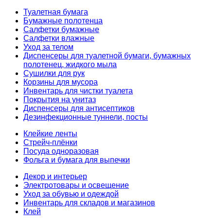
Туалетная бумага
Бумажные полотенца
Салфетки бумажные
Салфетки влажные
Уход за телом
Диспенсеры для туалетной бумаги, бумажных
полотенец, жидкого мыла
Сушилки для рук
Корзины для мусора
Инвентарь для чистки туалета
Покрытия на унитаз
Диспенсеры для антисептиков
Дезинфекционные туннели, посты
Клейкие ленты
Стрейч-плёнки
Посуда одноразовая
Фольга и бумага для выпечки
Декор и интерьер
Электротовары и освещение
Уход за обувью и одеждой
Инвентарь для складов и магазинов
Клей