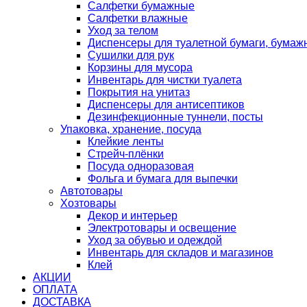
Салфетки бумажные
Салфетки влажные
Уход за телом
Диспенсеры для туалетной бумаги, бумаж
Сушилки для рук
Корзины для мусора
Инвентарь для чистки туалета
Покрытия на унитаз
Диспенсеры для антисептиков
Дезинфекционные туннели, посты
Упаковка, хранение, посуда
Клейкие ленты
Стрейч-плёнки
Посуда одноразовая
Фольга и бумага для выпечки
Автотовары
Хозтовары
Декор и интерьер
Электротовары и освещение
Уход за обувью и одеждой
Инвентарь для складов и магазинов
Клей
АКЦИИ
ОПЛАТА
ДОСТАВКА