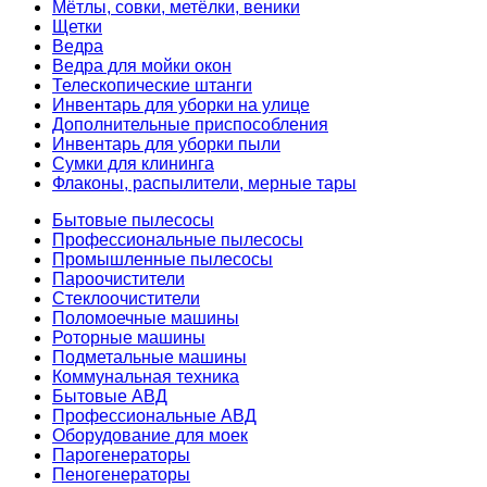
Мётлы, совки, метёлки, веники
Щетки
Ведра
Ведра для мойки окон
Телескопические штанги
Инвентарь для уборки на улице
Дополнительные приспособления
Инвентарь для уборки пыли
Сумки для клининга
Флаконы, распылители, мерные тары
Бытовые пылесосы
Профессиональные пылесосы
Промышленные пылесосы
Пароочистители
Стеклоочистители
Поломоечные машины
Роторные машины
Подметальные машины
Коммунальная техника
Бытовые АВД
Профессиональные АВД
Оборудование для моек
Парогенераторы
Пеногенераторы