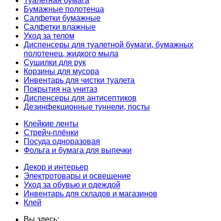
Туалетная бумага
Бумажные полотенца
Салфетки бумажные
Салфетки влажные
Уход за телом
Диспенсеры для туалетной бумаги, бумажных
полотенец, жидкого мыла
Сушилки для рук
Корзины для мусора
Инвентарь для чистки туалета
Покрытия на унитаз
Диспенсеры для антисептиков
Дезинфекционные туннели, посты
Клейкие ленты
Стрейч-плёнки
Посуда одноразовая
Фольга и бумага для выпечки
Декор и интерьер
Электротовары и освещение
Уход за обувью и одеждой
Инвентарь для складов и магазинов
Клей
Вы здесь: