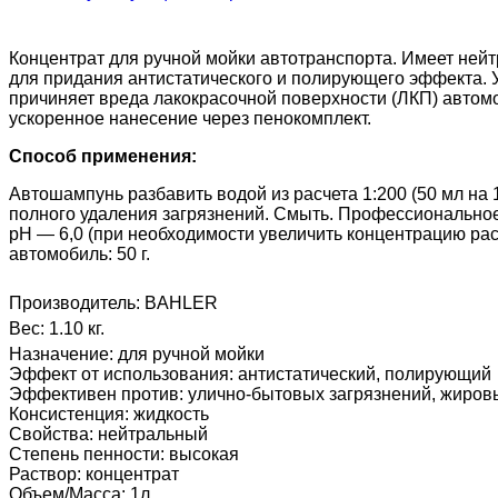
Концентрат для ручной мойки автотранспорта. Имеет не
для придания антистатического и полирующего эффекта. У
причиняет вреда лакокрасочной поверхности (ЛКП) автомо
ускоренное нанесение через пенокомплект.
Способ применения:
Автошампунь разбавить водой из расчета 1:200 (50 мл на
полного удаления загрязнений. Смыть. Профессиональное н
pH — 6,0 (при необходимости увеличить концентрацию раст
автомобиль: 50 г.
Производитель:
BAHLER
Вес:
1.10 кг.
Назначение
:
для ручной мойки
Эффект от использования
:
антистатический, полирующий
Эффективен против
:
улично-бытовых загрязнений, жировы
Консистенция
:
жидкость
Свойства
:
нейтральный
Степень пенности
:
высокая
Раствор
:
концентрат
Объем/Масса
:
1л