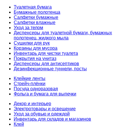
Туалетная бумага
Бумажные полотенца
Салфетки бумажные
Салфетки влажные
Уход за телом
Диспенсеры для туалетной бумаги, бумажных
полотенец, жидкого мыла
Сушилки для рук
Корзины для мусора
Инвентарь для чистки туалета
Покрытия на унитаз
Диспенсеры для антисептиков
Дезинфекционные туннели, посты
Клейкие ленты
Стрейч-плёнки
Посуда одноразовая
Фольга и бумага для выпечки
Декор и интерьер
Электротовары и освещение
Уход за обувью и одеждой
Инвентарь для складов и магазинов
Клей