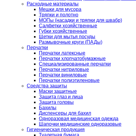
Расходные материалы
Мешки для мусора
Тряпки и полотно
МОПы (насадки и тряпки для швабр)
Салфетки хозяйственные
Губки хозяйственные
Щетки для мытья посуды
Размывочные круги (ПАДы)
Перчатки
Перчатки латексные
Перчатки хлопчатобумажные
Специализированные перчатки
Перчатки нитриловые
Перчатки виниловые
Перчатки полиэтиленовые
Средства защиты
Маски защитные
Защита глаз и лица
Защита головы
Бахилы
Диспенсеры для бахил
Одноразовая медицинская одежда
Шапочки медицинские одноразовые
Гигиеническая продукция
Туалетная бумага