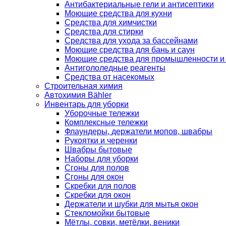
Антибактериальные гели и антисептики
Моющие средства для кухни
Средства для химчистки
Средства для стирки
Средства для ухода за бассейнами
Моющие средства для бань и саун
Моющие средства для промышленности и
Антигололедные реагенты
Средства от насекомых
Строительная химия
Автохимия Bähler
Инвентарь для уборки
Уборочные тележки
Комплексные тележки
Флаундеры, держатели мопов, швабры
Рукоятки и черенки
Швабры бытовые
Наборы для уборки
Сгоны для полов
Сгоны для окон
Скребки для полов
Скребки для окон
Держатели и шубки для мытья окон
Стекломойки бытовые
Мётлы, совки, метёлки, веники