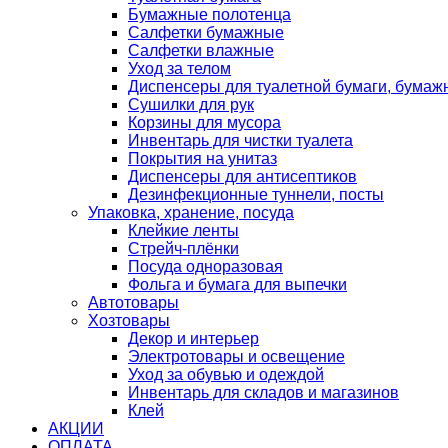
Бумажные полотенца
Салфетки бумажные
Салфетки влажные
Уход за телом
Диспенсеры для туалетной бумаги, бумаж
Сушилки для рук
Корзины для мусора
Инвентарь для чистки туалета
Покрытия на унитаз
Диспенсеры для антисептиков
Дезинфекционные туннели, посты
Упаковка, хранение, посуда
Клейкие ленты
Стрейч-плёнки
Посуда одноразовая
Фольга и бумага для выпечки
Автотовары
Хозтовары
Декор и интерьер
Электротовары и освещение
Уход за обувью и одеждой
Инвентарь для складов и магазинов
Клей
АКЦИИ
ОПЛАТА