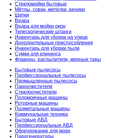
Стекломойки бытовые
Мётлы, совки, метёлки, веники
Щетки
Ведра
Ведра для мойки окон
Телескопические штанги
Инвентарь для уборки на улице
Дополнительные приспособления
Инвентарь для уборки пыли
Сумки для клининга
Флаконы, распылители, мерные тары
Бытовые пылесосы
Профессиональные пылесосы
Промышленные пылесосы
Пароочистители
Стеклоочистители
Поломоечные машины
Роторные машины
Подметальные машины
Коммунальная техника
Бытовые АВД
Профессиональные АВД
Оборудование для моек
Парогенераторы