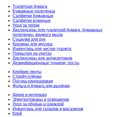
Туалетная бумага
Бумажные полотенца
Салфетки бумажные
Салфетки влажные
Уход за телом
Диспенсеры для туалетной бумаги, бумажных
полотенец, жидкого мыла
Сушилки для рук
Корзины для мусора
Инвентарь для чистки туалета
Покрытия на унитаз
Диспенсеры для антисептиков
Дезинфекционные туннели, посты
Клейкие ленты
Стрейч-плёнки
Посуда одноразовая
Фольга и бумага для выпечки
Декор и интерьер
Электротовары и освещение
Уход за обувью и одеждой
Инвентарь для складов и магазинов
Клей