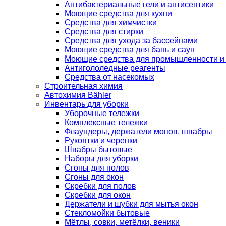
Антибактериальные гели и антисептики
Моющие средства для кухни
Средства для химчистки
Средства для стирки
Средства для ухода за бассейнами
Моющие средства для бань и саун
Моющие средства для промышленности и
Антигололедные реагенты
Средства от насекомых
Строительная химия
Автохимия Bähler
Инвентарь для уборки
Уборочные тележки
Комплексные тележки
Флаундеры, держатели мопов, швабры
Рукоятки и черенки
Швабры бытовые
Наборы для уборки
Сгоны для полов
Сгоны для окон
Скребки для полов
Скребки для окон
Держатели и шубки для мытья окон
Стекломойки бытовые
Мётлы, совки, метёлки, веники