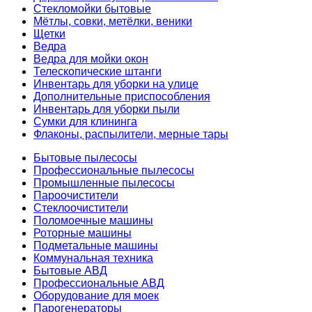
Стекломойки бытовые
Мётлы, совки, метёлки, веники
Щетки
Ведра
Ведра для мойки окон
Телескопические штанги
Инвентарь для уборки на улице
Дополнительные приспособления
Инвентарь для уборки пыли
Сумки для клининга
Флаконы, распылители, мерные тары
Бытовые пылесосы
Профессиональные пылесосы
Промышленные пылесосы
Пароочистители
Стеклоочистители
Поломоечные машины
Роторные машины
Подметальные машины
Коммунальная техника
Бытовые АВД
Профессиональные АВД
Оборудование для моек
Парогенераторы