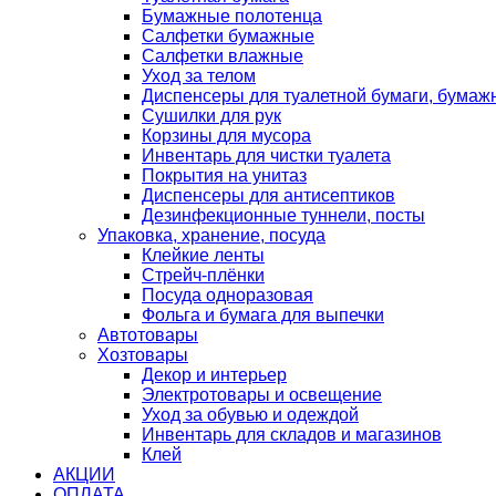
Бумажные полотенца
Салфетки бумажные
Салфетки влажные
Уход за телом
Диспенсеры для туалетной бумаги, бумаж
Сушилки для рук
Корзины для мусора
Инвентарь для чистки туалета
Покрытия на унитаз
Диспенсеры для антисептиков
Дезинфекционные туннели, посты
Упаковка, хранение, посуда
Клейкие ленты
Стрейч-плёнки
Посуда одноразовая
Фольга и бумага для выпечки
Автотовары
Хозтовары
Декор и интерьер
Электротовары и освещение
Уход за обувью и одеждой
Инвентарь для складов и магазинов
Клей
АКЦИИ
ОПЛАТА