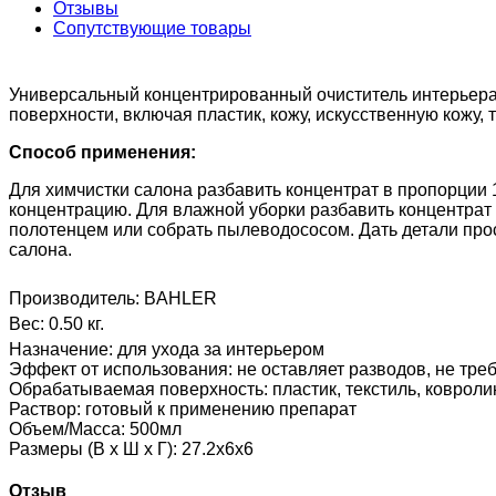
Отзывы
Сопутствующие товары
Универсальный концентрированный очиститель интерьер
поверхности, включая пластик, кожу, искусственную кожу, 
Способ применения:
Для химчистки салона разбавить концентрат в пропорции 1
концентрацию. Для влажной уборки разбавить концентрат в
полотенцем или собрать пылеводососом. Дать детали пр
салона.
Производитель:
BAHLER
Вес:
0.50 кг.
Назначение
:
для ухода за интерьером
Эффект от использования
:
не оставляет разводов, не тре
Обрабатываемая поверхность
:
пластик, текстиль, ковроли
Раствор
:
готовый к применению препарат
Объем/Масса
:
500мл
Размеры (В х Ш х Г)
:
27.2х6х6
Отзыв