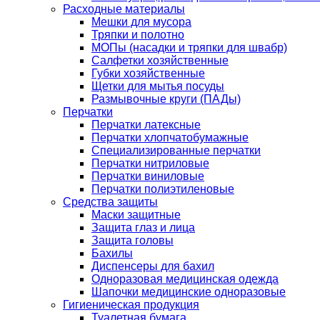
Расходные материалы
Мешки для мусора
Тряпки и полотно
МОПы (насадки и тряпки для швабр)
Салфетки хозяйственные
Губки хозяйственные
Щетки для мытья посуды
Размывочные круги (ПАДы)
Перчатки
Перчатки латексные
Перчатки хлопчатобумажные
Специализированные перчатки
Перчатки нитриловые
Перчатки виниловые
Перчатки полиэтиленовые
Средства защиты
Маски защитные
Защита глаз и лица
Защита головы
Бахилы
Диспенсеры для бахил
Одноразовая медицинская одежда
Шапочки медицинские одноразовые
Гигиеническая продукция
Туалетная бумага