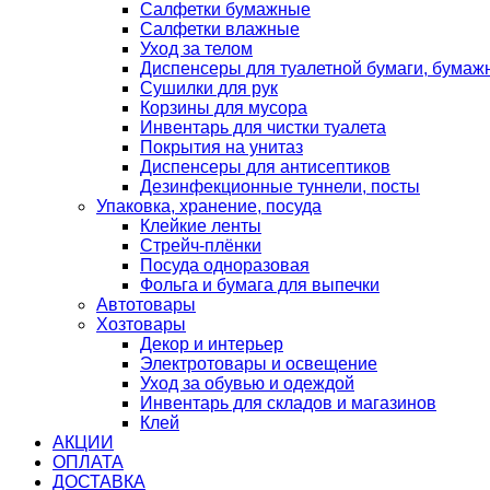
Салфетки бумажные
Салфетки влажные
Уход за телом
Диспенсеры для туалетной бумаги, бумаж
Сушилки для рук
Корзины для мусора
Инвентарь для чистки туалета
Покрытия на унитаз
Диспенсеры для антисептиков
Дезинфекционные туннели, посты
Упаковка, хранение, посуда
Клейкие ленты
Стрейч-плёнки
Посуда одноразовая
Фольга и бумага для выпечки
Автотовары
Хозтовары
Декор и интерьер
Электротовары и освещение
Уход за обувью и одеждой
Инвентарь для складов и магазинов
Клей
АКЦИИ
ОПЛАТА
ДОСТАВКА