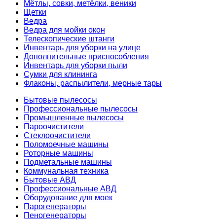
Мётлы, совки, метёлки, веники
Щетки
Ведра
Ведра для мойки окон
Телескопические штанги
Инвентарь для уборки на улице
Дополнительные приспособления
Инвентарь для уборки пыли
Сумки для клининга
Флаконы, распылители, мерные тары
Бытовые пылесосы
Профессиональные пылесосы
Промышленные пылесосы
Пароочистители
Стеклоочистители
Поломоечные машины
Роторные машины
Подметальные машины
Коммунальная техника
Бытовые АВД
Профессиональные АВД
Оборудование для моек
Парогенераторы
Пеногенераторы