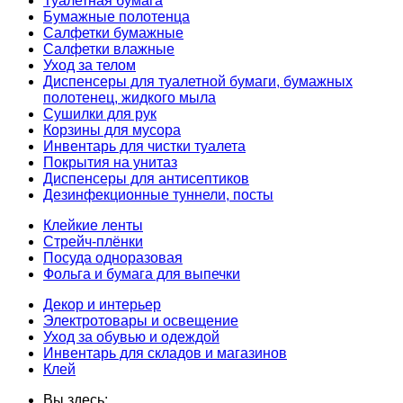
Туалетная бумага
Бумажные полотенца
Салфетки бумажные
Салфетки влажные
Уход за телом
Диспенсеры для туалетной бумаги, бумажных
полотенец, жидкого мыла
Сушилки для рук
Корзины для мусора
Инвентарь для чистки туалета
Покрытия на унитаз
Диспенсеры для антисептиков
Дезинфекционные туннели, посты
Клейкие ленты
Стрейч-плёнки
Посуда одноразовая
Фольга и бумага для выпечки
Декор и интерьер
Электротовары и освещение
Уход за обувью и одеждой
Инвентарь для складов и магазинов
Клей
Вы здесь: