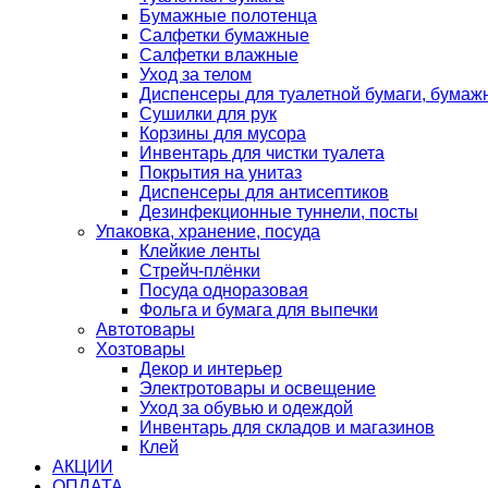
Бумажные полотенца
Салфетки бумажные
Салфетки влажные
Уход за телом
Диспенсеры для туалетной бумаги, бумаж
Сушилки для рук
Корзины для мусора
Инвентарь для чистки туалета
Покрытия на унитаз
Диспенсеры для антисептиков
Дезинфекционные туннели, посты
Упаковка, хранение, посуда
Клейкие ленты
Стрейч-плёнки
Посуда одноразовая
Фольга и бумага для выпечки
Автотовары
Хозтовары
Декор и интерьер
Электротовары и освещение
Уход за обувью и одеждой
Инвентарь для складов и магазинов
Клей
АКЦИИ
ОПЛАТА