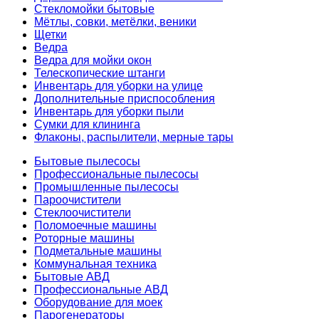
Стекломойки бытовые
Мётлы, совки, метёлки, веники
Щетки
Ведра
Ведра для мойки окон
Телескопические штанги
Инвентарь для уборки на улице
Дополнительные приспособления
Инвентарь для уборки пыли
Сумки для клининга
Флаконы, распылители, мерные тары
Бытовые пылесосы
Профессиональные пылесосы
Промышленные пылесосы
Пароочистители
Стеклоочистители
Поломоечные машины
Роторные машины
Подметальные машины
Коммунальная техника
Бытовые АВД
Профессиональные АВД
Оборудование для моек
Парогенераторы