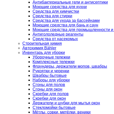
Антибактериальные гели и антисептики
Моющие средства для кухни
Средства для химчистки
Средства для стирки
Средства для ухода за бассейнами
Моющие средства для бань и саун
Моющие средства для промышленности и
Антигололедные реагенты
Средства от насекомых
Строительная химия
Автохимия Bähler
Инвентарь для уборки
Уборочные тележки
Комплексные тележки
Флаундеры, держатели мопов, швабры
Рукоятки и черенки
Швабры бытовые
Наборы для уборки
Сгоны для полов
Сгоны для окон
Скребки для полов
Скребки для окон
Держатели и шубки для мытья окон
Стекломойки бытовые
Мётлы, совки, метёлки, веники