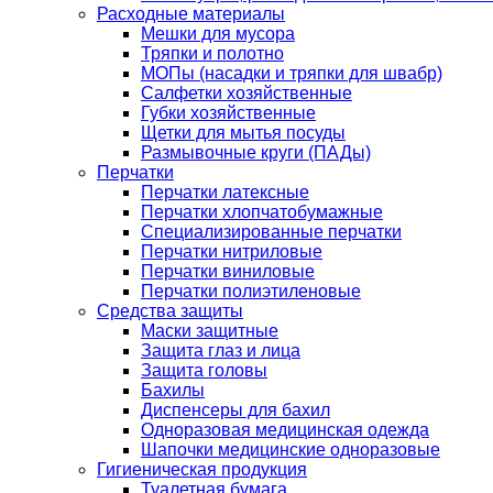
Расходные материалы
Мешки для мусора
Тряпки и полотно
МОПы (насадки и тряпки для швабр)
Салфетки хозяйственные
Губки хозяйственные
Щетки для мытья посуды
Размывочные круги (ПАДы)
Перчатки
Перчатки латексные
Перчатки хлопчатобумажные
Специализированные перчатки
Перчатки нитриловые
Перчатки виниловые
Перчатки полиэтиленовые
Средства защиты
Маски защитные
Защита глаз и лица
Защита головы
Бахилы
Диспенсеры для бахил
Одноразовая медицинская одежда
Шапочки медицинские одноразовые
Гигиеническая продукция
Туалетная бумага