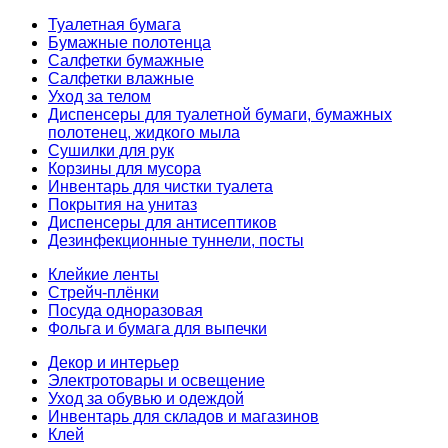
Туалетная бумага
Бумажные полотенца
Салфетки бумажные
Салфетки влажные
Уход за телом
Диспенсеры для туалетной бумаги, бумажных
полотенец, жидкого мыла
Сушилки для рук
Корзины для мусора
Инвентарь для чистки туалета
Покрытия на унитаз
Диспенсеры для антисептиков
Дезинфекционные туннели, посты
Клейкие ленты
Стрейч-плёнки
Посуда одноразовая
Фольга и бумага для выпечки
Декор и интерьер
Электротовары и освещение
Уход за обувью и одеждой
Инвентарь для складов и магазинов
Клей