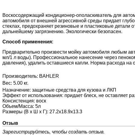
Воскосодержащий кондиционер-ополаскиватель для автом
автомобиля от внешней агрессивной среды придает глубок
стеклах, предохраняет резиновые и пластиковые детали 
дальнейшему загрязнению. Экологически безопасен.
Способ применения:
Предварительно произвести мойку автомобиля любым авто
мл/1 л воды). Профессиональное нанесение через пенокомп
давления), удалить оставшиеся капли. Норма расхода на о
Производитель:
BAHLER
Вес:
5.00 кг.
Назначение
:
защитные средства для кузова и ЛКП
Эффект от использования
:
придает блеск, не оставляет р
Консистенция
:
воск
Объем/Масса
:
5л
Размеры (В х Ш х Г)
:
27.2х18.9х13.3
Отзыв
Зарегистрируйтесь, чтобы создать отзыв.