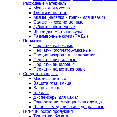
Расходные материалы
Мешки для мусора
Тряпки и полотно
МОПы (насадки и тряпки для швабр)
Салфетки хозяйственные
Губки хозяйственные
Щетки для мытья посуды
Размывочные круги (ПАДы)
Перчатки
Перчатки латексные
Перчатки хлопчатобумажные
Специализированные перчатки
Перчатки нитриловые
Перчатки виниловые
Перчатки полиэтиленовые
Средства защиты
Маски защитные
Защита глаз и лица
Защита головы
Бахилы
Диспенсеры для бахил
Одноразовая медицинская одежда
Шапочки медицинские одноразовые
Гигиеническая продукция
Туалетная бумага