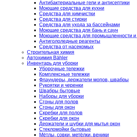
Антибактериальные гели и антисептики
Моющие средства для кухни
Средства для химчистки
Средства для стирки
Средства для ухода за бассейнами
Моющие средства для бань и саун
Моющие средства для промышленности и
Антигололедные реагенты
Средства от насекомых
Строительная химия
Автохимия Bähler
Инвентарь для уборки
Уборочные тележки
Комплексные тележки
Флаундеры, держатели мопов, швабры
Рукоятки и черенки
Швабры бытовые
Наборы для уборки
Сгоны для полов
Сгоны для окон
Скребки для полов
Скребки для окон
Держатели и шубки для мытья окон
Стекломойки бытовые
Мётлы, совки, метёлки, веники