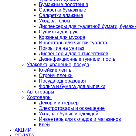
Бумажные полотенца
Салфетки бумажные
Салфетки влажные
Уход за телом
Диспенсеры для туалетной бумаги, бумаж
Сушилки для рук
Корзины для мусора
Инвентарь для чистки туалета
Покрытия на унитаз
Диспенсеры для антисептиков
Дезинфекционные туннели, посты
Упаковка, хранение, посуда
Клейкие ленты
Стрейч-плёнки
Посуда одноразовая
Фольга и бумага для выпечки
Автотовары
Хозтовары
Декор и интерьер
Электротовары и освещение
Уход за обувью и одеждой
Инвентарь для складов и магазинов
Клей
АКЦИИ
ОПЛАТА