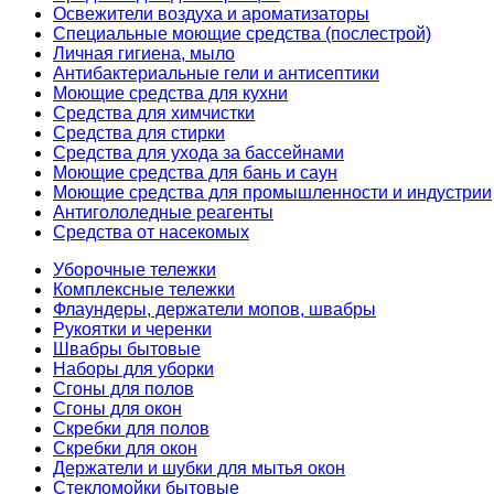
Освежители воздуха и ароматизаторы
Специальные моющие средства (послестрой)
Личная гигиена, мыло
Антибактериальные гели и антисептики
Моющие средства для кухни
Средства для химчистки
Средства для стирки
Средства для ухода за бассейнами
Моющие средства для бань и саун
Моющие средства для промышленности и индустрии
Антигололедные реагенты
Средства от насекомых
Уборочные тележки
Комплексные тележки
Флаундеры, держатели мопов, швабры
Рукоятки и черенки
Швабры бытовые
Наборы для уборки
Сгоны для полов
Сгоны для окон
Скребки для полов
Скребки для окон
Держатели и шубки для мытья окон
Стекломойки бытовые