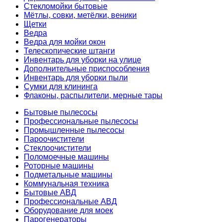
Стекломойки бытовые
Мётлы, совки, метёлки, веники
Щетки
Ведра
Ведра для мойки окон
Телескопические штанги
Инвентарь для уборки на улице
Дополнительные приспособления
Инвентарь для уборки пыли
Сумки для клининга
Флаконы, распылители, мерные тары
Бытовые пылесосы
Профессиональные пылесосы
Промышленные пылесосы
Пароочистители
Стеклоочистители
Поломоечные машины
Роторные машины
Подметальные машины
Коммунальная техника
Бытовые АВД
Профессиональные АВД
Оборудование для моек
Парогенераторы