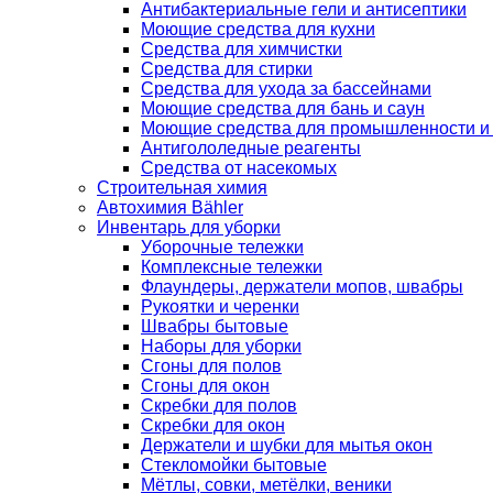
Антибактериальные гели и антисептики
Моющие средства для кухни
Средства для химчистки
Средства для стирки
Средства для ухода за бассейнами
Моющие средства для бань и саун
Моющие средства для промышленности и
Антигололедные реагенты
Средства от насекомых
Строительная химия
Автохимия Bähler
Инвентарь для уборки
Уборочные тележки
Комплексные тележки
Флаундеры, держатели мопов, швабры
Рукоятки и черенки
Швабры бытовые
Наборы для уборки
Сгоны для полов
Сгоны для окон
Скребки для полов
Скребки для окон
Держатели и шубки для мытья окон
Стекломойки бытовые
Мётлы, совки, метёлки, веники