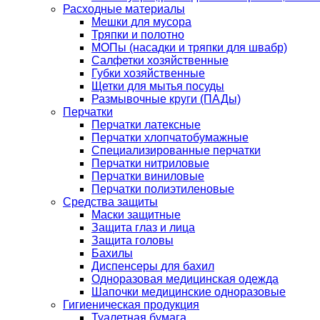
Расходные материалы
Мешки для мусора
Тряпки и полотно
МОПы (насадки и тряпки для швабр)
Салфетки хозяйственные
Губки хозяйственные
Щетки для мытья посуды
Размывочные круги (ПАДы)
Перчатки
Перчатки латексные
Перчатки хлопчатобумажные
Специализированные перчатки
Перчатки нитриловые
Перчатки виниловые
Перчатки полиэтиленовые
Средства защиты
Маски защитные
Защита глаз и лица
Защита головы
Бахилы
Диспенсеры для бахил
Одноразовая медицинская одежда
Шапочки медицинские одноразовые
Гигиеническая продукция
Туалетная бумага