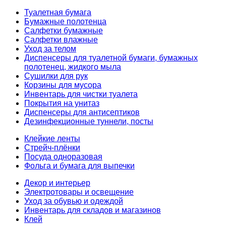
Туалетная бумага
Бумажные полотенца
Салфетки бумажные
Салфетки влажные
Уход за телом
Диспенсеры для туалетной бумаги, бумажных
полотенец, жидкого мыла
Сушилки для рук
Корзины для мусора
Инвентарь для чистки туалета
Покрытия на унитаз
Диспенсеры для антисептиков
Дезинфекционные туннели, посты
Клейкие ленты
Стрейч-плёнки
Посуда одноразовая
Фольга и бумага для выпечки
Декор и интерьер
Электротовары и освещение
Уход за обувью и одеждой
Инвентарь для складов и магазинов
Клей