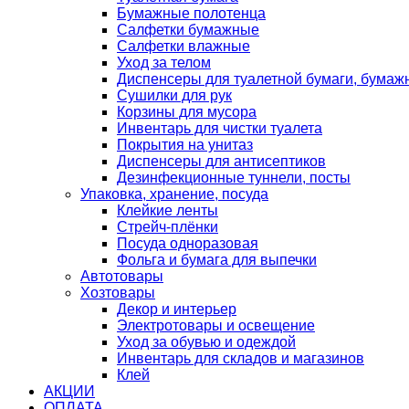
Бумажные полотенца
Салфетки бумажные
Салфетки влажные
Уход за телом
Диспенсеры для туалетной бумаги, бумаж
Сушилки для рук
Корзины для мусора
Инвентарь для чистки туалета
Покрытия на унитаз
Диспенсеры для антисептиков
Дезинфекционные туннели, посты
Упаковка, хранение, посуда
Клейкие ленты
Стрейч-плёнки
Посуда одноразовая
Фольга и бумага для выпечки
Автотовары
Хозтовары
Декор и интерьер
Электротовары и освещение
Уход за обувью и одеждой
Инвентарь для складов и магазинов
Клей
АКЦИИ
ОПЛАТА