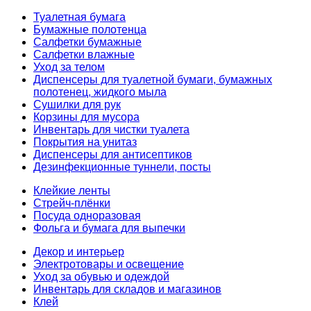
Туалетная бумага
Бумажные полотенца
Салфетки бумажные
Салфетки влажные
Уход за телом
Диспенсеры для туалетной бумаги, бумажных
полотенец, жидкого мыла
Сушилки для рук
Корзины для мусора
Инвентарь для чистки туалета
Покрытия на унитаз
Диспенсеры для антисептиков
Дезинфекционные туннели, посты
Клейкие ленты
Стрейч-плёнки
Посуда одноразовая
Фольга и бумага для выпечки
Декор и интерьер
Электротовары и освещение
Уход за обувью и одеждой
Инвентарь для складов и магазинов
Клей