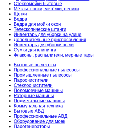
Стекломойки бытовые
Мётлы, совки, метёлки, веники
Щетки
Ведра
Ведра для мойки окон
Телескопические штанги
Инвентарь для уборки на улице
Дополнительные приспособления
Инвентарь для уборки пыли
Сумки для клининга
Флаконы, распылители, мерные тары
Бытовые пылесосы
Профессиональные пылесосы
Промышленные пылесосы
Пароочистители
Стеклоочистители
Поломоечные машины
Роторные машины
Подметальные машины
Коммунальная техника
Бытовые АВД
Профессиональные АВД
Оборудование для моек
Парогенераторы