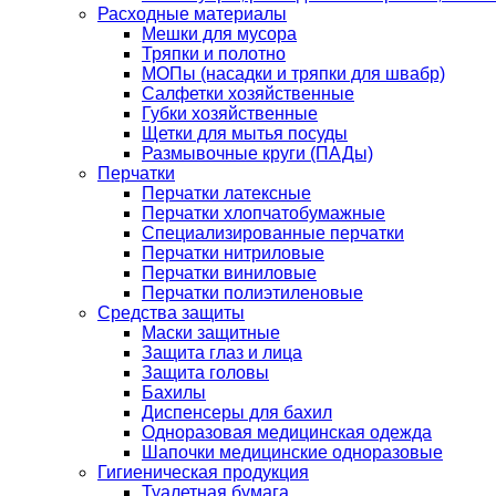
Расходные материалы
Мешки для мусора
Тряпки и полотно
МОПы (насадки и тряпки для швабр)
Салфетки хозяйственные
Губки хозяйственные
Щетки для мытья посуды
Размывочные круги (ПАДы)
Перчатки
Перчатки латексные
Перчатки хлопчатобумажные
Специализированные перчатки
Перчатки нитриловые
Перчатки виниловые
Перчатки полиэтиленовые
Средства защиты
Маски защитные
Защита глаз и лица
Защита головы
Бахилы
Диспенсеры для бахил
Одноразовая медицинская одежда
Шапочки медицинские одноразовые
Гигиеническая продукция
Туалетная бумага