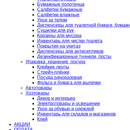
Бумажные полотенца
Салфетки бумажные
Салфетки влажные
Уход за телом
Диспенсеры для туалетной бумаги, бумаж
Сушилки для рук
Корзины для мусора
Инвентарь для чистки туалета
Покрытия на унитаз
Диспенсеры для антисептиков
Дезинфекционные туннели, посты
Упаковка, хранение, посуда
Клейкие ленты
Стрейч-плёнки
Посуда одноразовая
Фольга и бумага для выпечки
Автотовары
Хозтовары
Декор и интерьер
Электротовары и освещение
Уход за обувью и одеждой
Инвентарь для складов и магазинов
Клей
АКЦИИ
ОПЛАТА