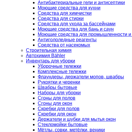
Антибактериальные гели и антисептики
Моющие средства для кухни
Средства для химчистки
Средства для стирки
Средства для ухода за бассейнами
Моющие средства для бань и саун
Моющие средства для промышленности и
Антигололедные реагенты
Средства от насекомых
Строительная химия
Автохимия Bähler
Инвентарь для уборки
Уборочные тележки
Комплексные тележки
Флаундеры, держатели мопов, швабры
Рукоятки и черенки
Швабры бытовые
Наборы для уборки
Сгоны для полов
Сгоны для окон
Скребки для полов
Скребки для окон
Держатели и шубки для мытья окон
Стекломойки бытовые
Мётлы, совки, метёлки, веники