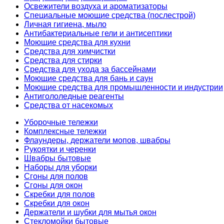
Освежители воздуха и ароматизаторы
Специальные моющие средства (послестрой)
Личная гигиена, мыло
Антибактериальные гели и антисептики
Моющие средства для кухни
Средства для химчистки
Средства для стирки
Средства для ухода за бассейнами
Моющие средства для бань и саун
Моющие средства для промышленности и индустрии
Антигололедные реагенты
Средства от насекомых
Уборочные тележки
Комплексные тележки
Флаундеры, держатели мопов, швабры
Рукоятки и черенки
Швабры бытовые
Наборы для уборки
Сгоны для полов
Сгоны для окон
Скребки для полов
Скребки для окон
Держатели и шубки для мытья окон
Стекломойки бытовые