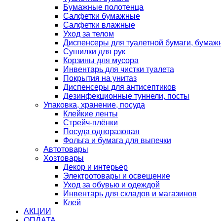
Бумажные полотенца
Салфетки бумажные
Салфетки влажные
Уход за телом
Диспенсеры для туалетной бумаги, бумаж
Сушилки для рук
Корзины для мусора
Инвентарь для чистки туалета
Покрытия на унитаз
Диспенсеры для антисептиков
Дезинфекционные туннели, посты
Упаковка, хранение, посуда
Клейкие ленты
Стрейч-плёнки
Посуда одноразовая
Фольга и бумага для выпечки
Автотовары
Хозтовары
Декор и интерьер
Электротовары и освещение
Уход за обувью и одеждой
Инвентарь для складов и магазинов
Клей
АКЦИИ
ОПЛАТА