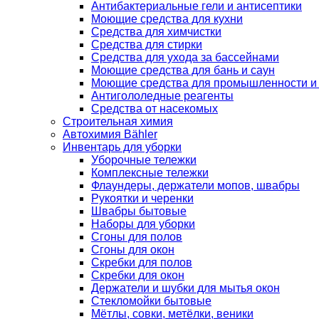
Антибактериальные гели и антисептики
Моющие средства для кухни
Средства для химчистки
Средства для стирки
Средства для ухода за бассейнами
Моющие средства для бань и саун
Моющие средства для промышленности и
Антигололедные реагенты
Средства от насекомых
Строительная химия
Автохимия Bähler
Инвентарь для уборки
Уборочные тележки
Комплексные тележки
Флаундеры, держатели мопов, швабры
Рукоятки и черенки
Швабры бытовые
Наборы для уборки
Сгоны для полов
Сгоны для окон
Скребки для полов
Скребки для окон
Держатели и шубки для мытья окон
Стекломойки бытовые
Мётлы, совки, метёлки, веники