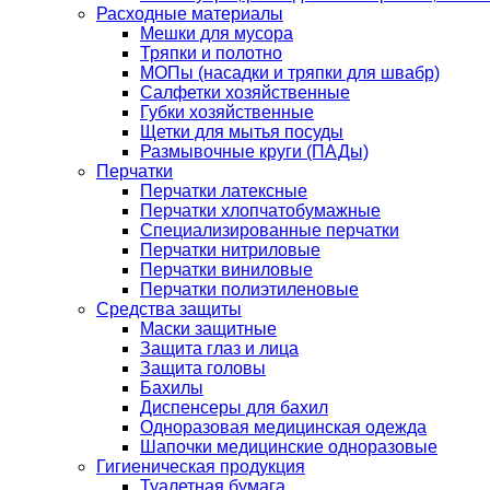
Расходные материалы
Мешки для мусора
Тряпки и полотно
МОПы (насадки и тряпки для швабр)
Салфетки хозяйственные
Губки хозяйственные
Щетки для мытья посуды
Размывочные круги (ПАДы)
Перчатки
Перчатки латексные
Перчатки хлопчатобумажные
Специализированные перчатки
Перчатки нитриловые
Перчатки виниловые
Перчатки полиэтиленовые
Средства защиты
Маски защитные
Защита глаз и лица
Защита головы
Бахилы
Диспенсеры для бахил
Одноразовая медицинская одежда
Шапочки медицинские одноразовые
Гигиеническая продукция
Туалетная бумага