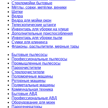
Стекломойки бытовые
Мётлы, совки, метёлки, веники
Щетки
Ведра
Ведра для мойки окон
Телескопические штанги
Инвентарь для уборки на улице
Дополнительные приспособления
Инвентарь для уборки пыли
Сумки для клининга
Флаконы, распылители, мерные тары
Бытовые пылесосы
Профессиональные пылесосы
Промышленные пылесосы
Пароочистители
Стеклоочистители
Поломоечные машины
Роторные машины
Подметальные машины
Коммунальная техника
Бытовые АВД
Профессиональные АВД
Оборудование для моек
Парогенераторы