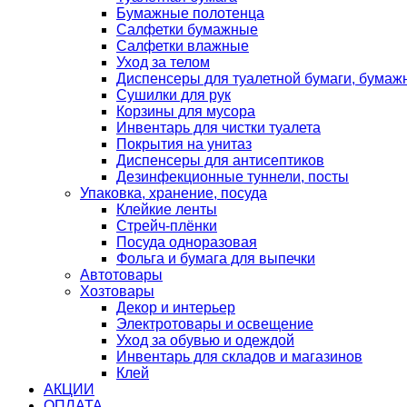
Бумажные полотенца
Салфетки бумажные
Салфетки влажные
Уход за телом
Диспенсеры для туалетной бумаги, бумаж
Сушилки для рук
Корзины для мусора
Инвентарь для чистки туалета
Покрытия на унитаз
Диспенсеры для антисептиков
Дезинфекционные туннели, посты
Упаковка, хранение, посуда
Клейкие ленты
Стрейч-плёнки
Посуда одноразовая
Фольга и бумага для выпечки
Автотовары
Хозтовары
Декор и интерьер
Электротовары и освещение
Уход за обувью и одеждой
Инвентарь для складов и магазинов
Клей
АКЦИИ
ОПЛАТА