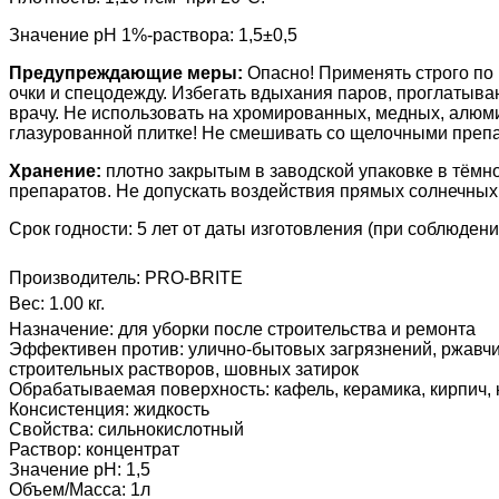
Значение pH 1%-раствора: 1,5±0,5
Предупреждающие меры:
Опасно! Применять строго по
очки и спецодежду. Избегать вдыхания паров, проглатыван
врачу.
Не использовать на хромированных, медных, алюми
глазурованной плитке! Не смешивать со щелочными преп
Хранение:
плотно закрытым
в заводской упаковке в тём
препаратов.
Не допускать воздействия прямых солнечных 
Срок годности: 5 лет от даты изготовления (при соблюден
Производитель:
PRO-BRITE
Вес:
1.00 кг.
Назначение
:
для уборки после строительства и ремонта
Эффективен против
:
улично-бытовых загрязнений, ржавчи
строительных растворов, шовных затирок
Обрабатываемая поверхность
:
кафель, керамика, кирпич,
Консистенция
:
жидкость
Свойства
:
сильнокислотный
Раствор
:
концентрат
Значение pH
:
1,5
Объем/Масса
:
1л