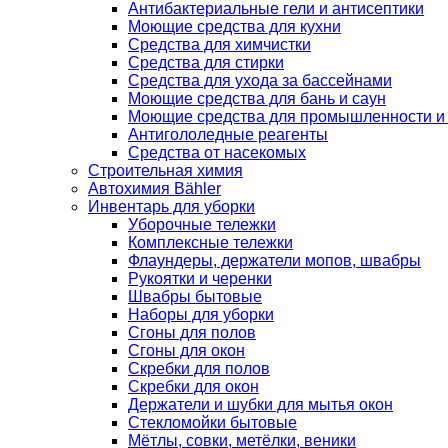
Антибактериальные гели и антисептики
Моющие средства для кухни
Средства для химчистки
Средства для стирки
Средства для ухода за бассейнами
Моющие средства для бань и саун
Моющие средства для промышленности и
Антигололедные реагенты
Средства от насекомых
Строительная химия
Автохимия Bähler
Инвентарь для уборки
Уборочные тележки
Комплексные тележки
Флаундеры, держатели мопов, швабры
Рукоятки и черенки
Швабры бытовые
Наборы для уборки
Сгоны для полов
Сгоны для окон
Скребки для полов
Скребки для окон
Держатели и шубки для мытья окон
Стекломойки бытовые
Мётлы, совки, метёлки, веники