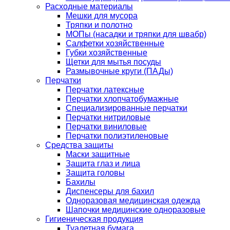
Расходные материалы
Мешки для мусора
Тряпки и полотно
МОПы (насадки и тряпки для швабр)
Салфетки хозяйственные
Губки хозяйственные
Щетки для мытья посуды
Размывочные круги (ПАДы)
Перчатки
Перчатки латексные
Перчатки хлопчатобумажные
Специализированные перчатки
Перчатки нитриловые
Перчатки виниловые
Перчатки полиэтиленовые
Средства защиты
Маски защитные
Защита глаз и лица
Защита головы
Бахилы
Диспенсеры для бахил
Одноразовая медицинская одежда
Шапочки медицинские одноразовые
Гигиеническая продукция
Туалетная бумага