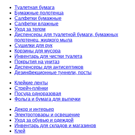
Туалетная бумага
Бумажные полотенца
Салфетки бумажные
Салфетки влажные
Уход за телом
Диспенсеры для туалетной бумаги, бумажных
полотенец, жидкого мыла
Сушилки для рук
Корзины для мусора
Инвентарь для чистки туалета
Покрытия на унитаз
Диспенсеры для антисептиков
Дезинфекционные туннели, посты
Клейкие ленты
Стрейч-плёнки
Посуда одноразовая
Фольга и бумага для выпечки
Декор и интерьер
Электротовары и освещение
Уход за обувью и одеждой
Инвентарь для складов и магазинов
Клей