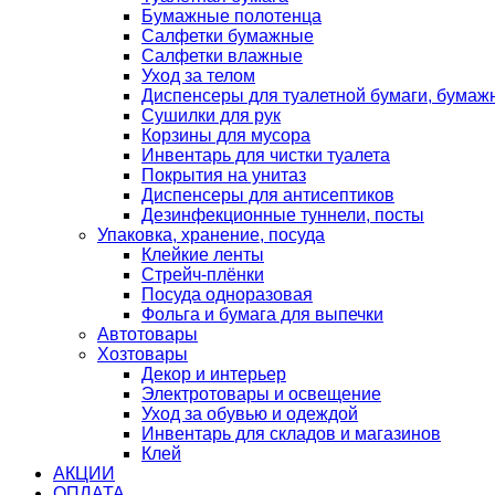
Бумажные полотенца
Салфетки бумажные
Салфетки влажные
Уход за телом
Диспенсеры для туалетной бумаги, бумаж
Сушилки для рук
Корзины для мусора
Инвентарь для чистки туалета
Покрытия на унитаз
Диспенсеры для антисептиков
Дезинфекционные туннели, посты
Упаковка, хранение, посуда
Клейкие ленты
Стрейч-плёнки
Посуда одноразовая
Фольга и бумага для выпечки
Автотовары
Хозтовары
Декор и интерьер
Электротовары и освещение
Уход за обувью и одеждой
Инвентарь для складов и магазинов
Клей
АКЦИИ
ОПЛАТА