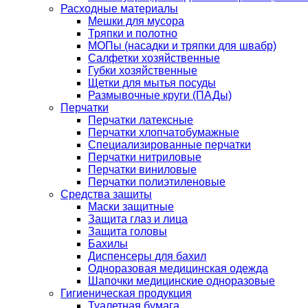
Расходные материалы
Мешки для мусора
Тряпки и полотно
МОПы (насадки и тряпки для швабр)
Салфетки хозяйственные
Губки хозяйственные
Щетки для мытья посуды
Размывочные круги (ПАДы)
Перчатки
Перчатки латексные
Перчатки хлопчатобумажные
Специализированные перчатки
Перчатки нитриловые
Перчатки виниловые
Перчатки полиэтиленовые
Средства защиты
Маски защитные
Защита глаз и лица
Защита головы
Бахилы
Диспенсеры для бахил
Одноразовая медицинская одежда
Шапочки медицинские одноразовые
Гигиеническая продукция
Туалетная бумага