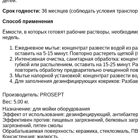
детей.
Срок годности:
36 месяцев (соблюдать условия транспор
Способ применения
Ёмкости, в которых готовят рабочие растворы, необходим
недель.
Ежедневное мытье: концентрат развести водой из рас
оставить на 5-15 минут. Повторно растереть щеткой (
Интенсивная очистка, санитарная обработка: концентр
губкой или распылением, оставить на 15-25 минут. Р
повторить обработку предварительно очищенной пов
Мытье напорной установкой: концентрат развести водо
Для заполнения дезинфицирующих ковриков: Разбавит
Производитель:
PROSEPT
Вес:
5.00 кг.
Назначение
:
для мойки оборудования
Эффект от использования
:
дезинфецирующий, антибакте
Эффективен против
:
пищевых загрязнений, белковых заг
загрязнений, пятен смолы
Обрабатываемая поверхность
:
керамика, стеклоэмаль, П
Консистенция
:
жидкость