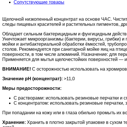
Сопутствующие товары
Щелочной низкопенный концентрат на основе ЧАС. Чистит
следы пищевых красителей и растительных пигментов, др
Обладает сильным бактерицидным и фунгицидным действие
Уничтожает микроорганизмы (бактерии, вирусы, грибки) 
мойки и антибактериальной обработки ёмкостей, трубопров
столов. Рекомендуется при санитарной мойке яиц на пти
поверхности, в том числе алюминий. Назначение: для пе
Применяется для мытья щелочестойких поверхностей — из 
ВНИМАНИЕ!
С осторожностью использовать на хромиров
Значение pH (концентрат):
>11,0
Меры предосторожности:
С растворами: использовать резиновые перчатки и с
С концентратом: использовать резиновые перчатки, 
При попадании на кожу или в глаза обильно промыть их во
Хранение:
Хранить в плотно закрытой упаковке в сухом т