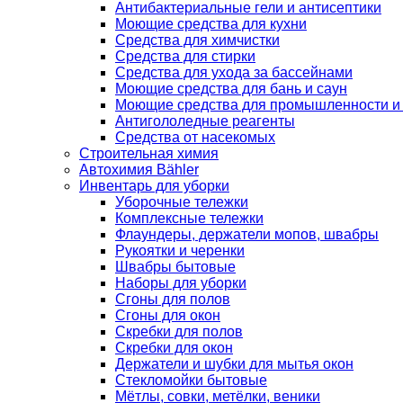
Антибактериальные гели и антисептики
Моющие средства для кухни
Средства для химчистки
Средства для стирки
Средства для ухода за бассейнами
Моющие средства для бань и саун
Моющие средства для промышленности и
Антигололедные реагенты
Средства от насекомых
Строительная химия
Автохимия Bähler
Инвентарь для уборки
Уборочные тележки
Комплексные тележки
Флаундеры, держатели мопов, швабры
Рукоятки и черенки
Швабры бытовые
Наборы для уборки
Сгоны для полов
Сгоны для окон
Скребки для полов
Скребки для окон
Держатели и шубки для мытья окон
Стекломойки бытовые
Мётлы, совки, метёлки, веники