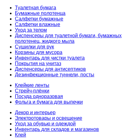
Туалетная бумага
Бумажные полотенца
Салфетки бумажные
Салфетки влажные
Уход за телом
Диспенсеры для туалетной бумаги, бумажных
полотенец, жидкого мыла
Сушилки для рук
Корзины для мусора
Инвентарь для чистки туалета
Покрытия на унитаз
Диспенсеры для антисептиков
Дезинфекционные туннели, посты
Клейкие ленты
Стрейч-плёнки
Посуда одноразовая
Фольга и бумага для выпечки
Декор и интерьер
Электротовары и освещение
Уход за обувью и одеждой
Инвентарь для складов и магазинов
Клей