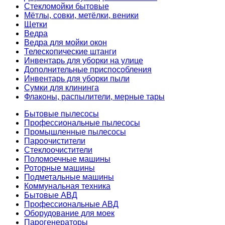
Стекломойки бытовые
Мётлы, совки, метёлки, веники
Щетки
Ведра
Ведра для мойки окон
Телескопические штанги
Инвентарь для уборки на улице
Дополнительные приспособления
Инвентарь для уборки пыли
Сумки для клининга
Флаконы, распылители, мерные тары
Бытовые пылесосы
Профессиональные пылесосы
Промышленные пылесосы
Пароочистители
Стеклоочистители
Поломоечные машины
Роторные машины
Подметальные машины
Коммунальная техника
Бытовые АВД
Профессиональные АВД
Оборудование для моек
Парогенераторы