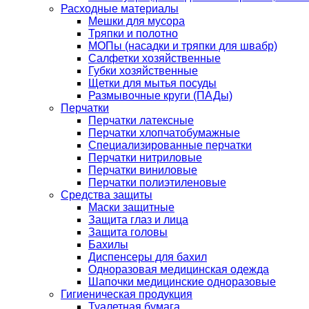
Расходные материалы
Мешки для мусора
Тряпки и полотно
МОПы (насадки и тряпки для швабр)
Салфетки хозяйственные
Губки хозяйственные
Щетки для мытья посуды
Размывочные круги (ПАДы)
Перчатки
Перчатки латексные
Перчатки хлопчатобумажные
Специализированные перчатки
Перчатки нитриловые
Перчатки виниловые
Перчатки полиэтиленовые
Средства защиты
Маски защитные
Защита глаз и лица
Защита головы
Бахилы
Диспенсеры для бахил
Одноразовая медицинская одежда
Шапочки медицинские одноразовые
Гигиеническая продукция
Туалетная бумага