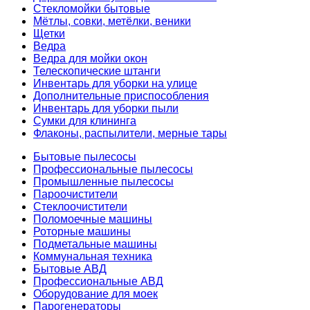
Стекломойки бытовые
Мётлы, совки, метёлки, веники
Щетки
Ведра
Ведра для мойки окон
Телескопические штанги
Инвентарь для уборки на улице
Дополнительные приспособления
Инвентарь для уборки пыли
Сумки для клининга
Флаконы, распылители, мерные тары
Бытовые пылесосы
Профессиональные пылесосы
Промышленные пылесосы
Пароочистители
Стеклоочистители
Поломоечные машины
Роторные машины
Подметальные машины
Коммунальная техника
Бытовые АВД
Профессиональные АВД
Оборудование для моек
Парогенераторы