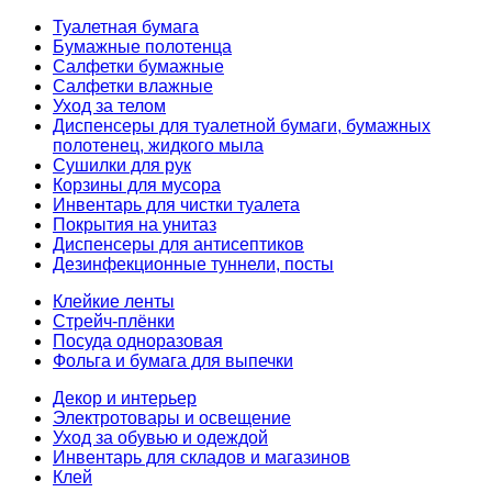
Туалетная бумага
Бумажные полотенца
Салфетки бумажные
Салфетки влажные
Уход за телом
Диспенсеры для туалетной бумаги, бумажных
полотенец, жидкого мыла
Сушилки для рук
Корзины для мусора
Инвентарь для чистки туалета
Покрытия на унитаз
Диспенсеры для антисептиков
Дезинфекционные туннели, посты
Клейкие ленты
Стрейч-плёнки
Посуда одноразовая
Фольга и бумага для выпечки
Декор и интерьер
Электротовары и освещение
Уход за обувью и одеждой
Инвентарь для складов и магазинов
Клей