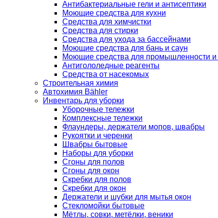
Антибактериальные гели и антисептики
Моющие средства для кухни
Средства для химчистки
Средства для стирки
Средства для ухода за бассейнами
Моющие средства для бань и саун
Моющие средства для промышленности и
Антигололедные реагенты
Средства от насекомых
Строительная химия
Автохимия Bähler
Инвентарь для уборки
Уборочные тележки
Комплексные тележки
Флаундеры, держатели мопов, швабры
Рукоятки и черенки
Швабры бытовые
Наборы для уборки
Сгоны для полов
Сгоны для окон
Скребки для полов
Скребки для окон
Держатели и шубки для мытья окон
Стекломойки бытовые
Мётлы, совки, метёлки, веники