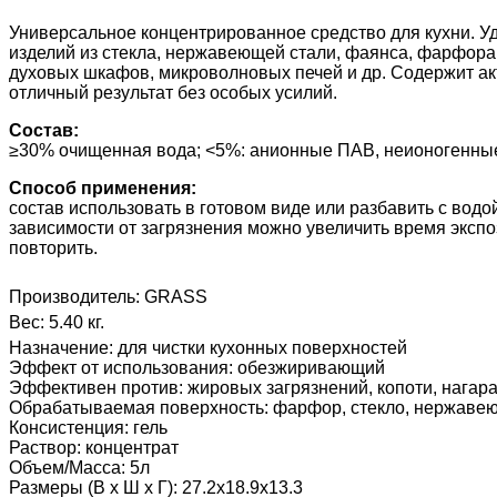
Универсальное концентрированное средство для кухни. У
изделий из стекла, нержавеющей стали, фаянса, фарфора.
духовых шкафов, микроволновых печей и др. Содержит а
отличный результат без особых усилий.
Состав:
≥30% очищенная вода; <5%: анионные ПАВ, неионогенные 
Способ применения:
cостав использовать в готовом виде или разбавить с водой
зависимости от загрязнения можно увеличить время экспоз
повторить.
Производитель:
GRASS
Вес:
5.40 кг.
Назначение
:
для чистки кухонных поверхностей
Эффект от использования
:
обезжиривающий
Эффективен против
:
жировых загрязнений, копоти, нагар
Обрабатываемая поверхность
:
фарфор, стекло, нержаве
Консистенция
:
гель
Раствор
:
концентрат
Объем/Масса
:
5л
Размеры (В х Ш х Г)
:
27.2x18.9x13.3