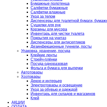
Бумажные полотенца
Салфетки бумажные
Салфетки влажные
Уход за телом
Диспенсеры для туалетной бумаги, бумаж
Сушилки для рук
Корзины для мусора
Инвентарь для чистки туалета
Покрытия на унитаз
Диспенсеры для антисептиков
Дезинфекционные туннели, посты
Упаковка, хранение, посуда
Клейкие ленты
Стрейч-плёнки
Посуда одноразовая
Фольга и бумага для выпечки
Автотовары
Хозтовары
Декор и интерьер
Электротовары и освещение
Уход за обувью и одеждой
Инвентарь для складов и магазинов
Клей
АКЦИИ
ОПЛАТА