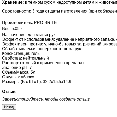
Хранение:
в тёмном сухом недоступном детям и животным
Срок годности: 3 года от даты изготовления (при соблюде
Производитель:
PRO-BRITE
Вес:
5.05 кг.
Назначение
:
для мытья рук
Эффект от использования
:
удаление неприятного запаха, 
Эффективен против
:
улично-бытовых загрязнений, жиров
Обрабатываемая поверхность
:
кожа рук
Консистенция
:
гель
Свойства
:
нейтральный
Раствор
:
готовый к применению препарат
Значение pH
:
7
Объем/Масса
:
5л
Отдушка
:
яблоко
Размеры (В х Ш х Г)
:
32.2x15.5x14.9
Отзыв
Зарегистрируйтесь, чтобы создать отзыв.