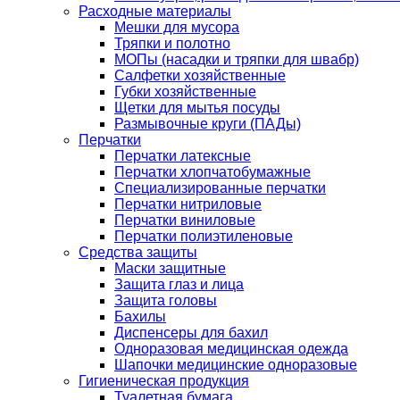
Расходные материалы
Мешки для мусора
Тряпки и полотно
МОПы (насадки и тряпки для швабр)
Салфетки хозяйственные
Губки хозяйственные
Щетки для мытья посуды
Размывочные круги (ПАДы)
Перчатки
Перчатки латексные
Перчатки хлопчатобумажные
Специализированные перчатки
Перчатки нитриловые
Перчатки виниловые
Перчатки полиэтиленовые
Средства защиты
Маски защитные
Защита глаз и лица
Защита головы
Бахилы
Диспенсеры для бахил
Одноразовая медицинская одежда
Шапочки медицинские одноразовые
Гигиеническая продукция
Туалетная бумага