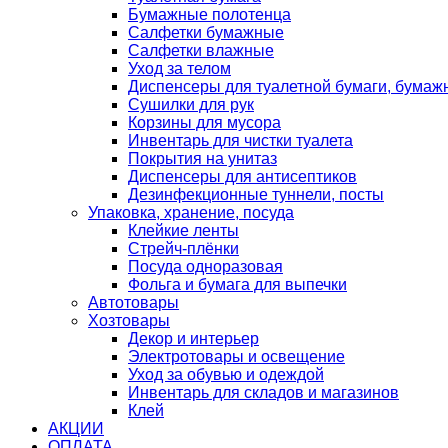
Бумажные полотенца
Салфетки бумажные
Салфетки влажные
Уход за телом
Диспенсеры для туалетной бумаги, бумаж
Сушилки для рук
Корзины для мусора
Инвентарь для чистки туалета
Покрытия на унитаз
Диспенсеры для антисептиков
Дезинфекционные туннели, посты
Упаковка, хранение, посуда
Клейкие ленты
Стрейч-плёнки
Посуда одноразовая
Фольга и бумага для выпечки
Автотовары
Хозтовары
Декор и интерьер
Электротовары и освещение
Уход за обувью и одеждой
Инвентарь для складов и магазинов
Клей
АКЦИИ
ОПЛАТА