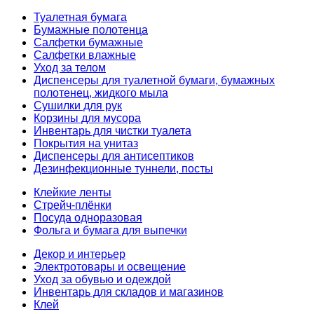
Туалетная бумага
Бумажные полотенца
Салфетки бумажные
Салфетки влажные
Уход за телом
Диспенсеры для туалетной бумаги, бумажных
полотенец, жидкого мыла
Сушилки для рук
Корзины для мусора
Инвентарь для чистки туалета
Покрытия на унитаз
Диспенсеры для антисептиков
Дезинфекционные туннели, посты
Клейкие ленты
Стрейч-плёнки
Посуда одноразовая
Фольга и бумага для выпечки
Декор и интерьер
Электротовары и освещение
Уход за обувью и одеждой
Инвентарь для складов и магазинов
Клей