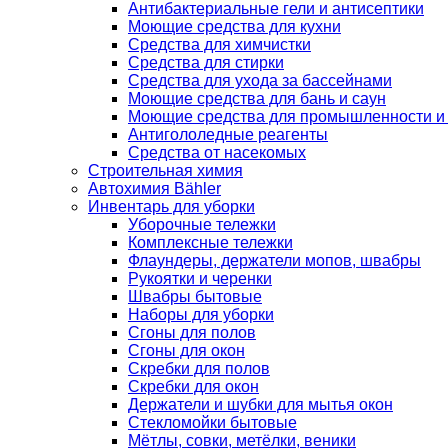
Антибактериальные гели и антисептики
Моющие средства для кухни
Средства для химчистки
Средства для стирки
Средства для ухода за бассейнами
Моющие средства для бань и саун
Моющие средства для промышленности и
Антигололедные реагенты
Средства от насекомых
Строительная химия
Автохимия Bähler
Инвентарь для уборки
Уборочные тележки
Комплексные тележки
Флаундеры, держатели мопов, швабры
Рукоятки и черенки
Швабры бытовые
Наборы для уборки
Сгоны для полов
Сгоны для окон
Скребки для полов
Скребки для окон
Держатели и шубки для мытья окон
Стекломойки бытовые
Мётлы, совки, метёлки, веники