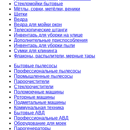
Стекломойки бытовые
Мётлы, совки, метёлки, веники
Щетки
Ведра
Ведра для мойки окон
Телескопические штанги
Инвентарь для уборки на улице
Дополнительные приспособления
Инвентарь для уборки пыли
Сумки для клининга
Флаконы, распылители, мерные тары
Бытовые пылесосы
Профессиональные пылесосы
Промышленные пылесосы
Пароочистители
Стеклоочистители
Поломоечные машины
Роторные машины
Подметальные машины
Коммунальная техника
Бытовые АВД
Профессиональные АВД
Оборудование для моек
Парогенераторы